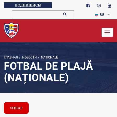
ПОДПИШИСЬ!
RU
Togg
navig
ГЛАВНАЯ
/
НОВОСТИ
/
NAȚIONALE
FOTBAL DE PLAJĂ
(NAȚIONALE)
SIDEBAR