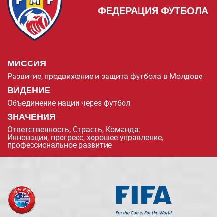
ФЕДЕРАЦИЯ ФУТБОЛА
МИССИЯ
Развитие, продвижение и защита футбола в Молдове
ВИДЕНИЕ
Объединение нации через футбол
ЗНАЧЕНИЯ
Ответственность, Страсть, Команда;
Инновации, прогресс, хорошее управление,
профессиональное развитие