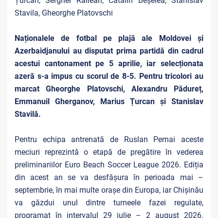
Țurcan, Serghei Railean, Cătălin Beșelea, Stanislav
Stavila, Gheorghe Platovschi
Naționalele de fotbal pe plajă ale Moldovei și
Azerbaidjanului au disputat prima partidă din cadrul
acestui cantonament pe 5 aprilie, iar selecționata
azeră s-a impus cu scorul de 8-5. Pentru tricolori au
marcat Gheorghe Platovschi, Alexandru Pădureț,
Emmanuil Gherganov, Marius Țurcan și Stanislav
Stavilă.
Pentru echipa antrenată de Ruslan Pernai aceste
meciuri reprezintă o etapă de pregătire în vederea
preliminariilor Euro Beach Soccer League 2026. Ediția
din acest an se va desfășura în perioada mai –
septembrie, în mai multe orașe din Europa, iar Chișinău
va găzdui unul dintre turneele fazei regulate,
programat în intervalul 29 iulie – 2 august 2026.