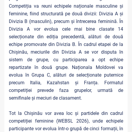
Competiția va reuni echipele naționale masculine și
feminine, fiind structurată pe două divizii: Divizia A și
Divizia B (masculin), precum și întrecerea feminină. În
Divizia A vor evolua cele mai bine clasate 14
selecționate din ediția precedentă, alături de două
echipe promovate din Divizia B. În cadrul etapei de la
Chișinău, meciurile din Divizia A se vor disputa în
sistem de grupe, cu participarea a opt echipe
repartizate în două grupe. Naționala Moldovei va
evolua în Grupa C, alături de selecționate puternice
precum Italia, Kazahstan și Franța. Formatul
competiției prevede faza grupelor, urmată de
semifinale și meciuri de clasament.
Tot la Chișinău vor avea loc și partidele din cadrul
competiției feminine (WEBSL 2026), unde echipele
participante vor evolua într-o grupă de cinci formații, în