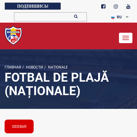
ПОДПИШИСЬ!
RU
Togg
navig
ГЛАВНАЯ
/
НОВОСТИ
/
NAȚIONALE
FOTBAL DE PLAJĂ
(NAȚIONALE)
SIDEBAR