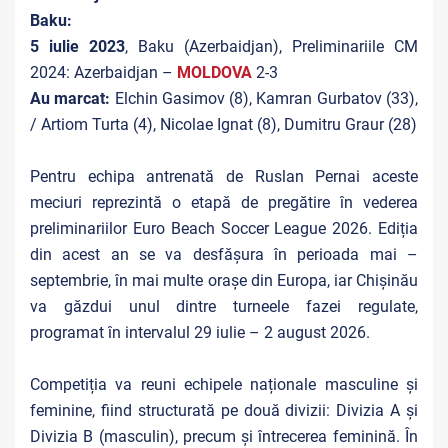
Baku:
5 iulie 2023
, Baku (Azerbaidjan), Preliminariile CM
2024: Azerbaidjan –
MOLDOVA
2-3
Au marcat:
Elchin Gasimov (8), Kamran Gurbatov (33),
/ Artiom Turta (4), Nicolae Ignat (8), Dumitru Graur (28)
Pentru echipa antrenată de Ruslan Pernai aceste
meciuri reprezintă o etapă de pregătire în vederea
preliminariilor Euro Beach Soccer League 2026. Ediția
din acest an se va desfășura în perioada mai –
septembrie, în mai multe orașe din Europa, iar Chișinău
va găzdui unul dintre turneele fazei regulate,
programat în intervalul 29 iulie – 2 august 2026.
Competiția va reuni echipele naționale masculine și
feminine, fiind structurată pe două divizii: Divizia A și
Divizia B (masculin), precum și întrecerea feminină. În