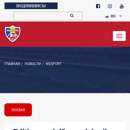
ПОДПИШИСЬ!
RU
Togg
navig
ГЛАВНАЯ
/
НОВОСТИ
/
WESPORT
SIDEBAR