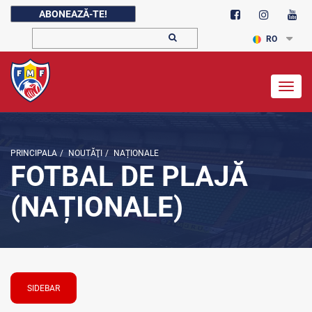
ABONEAZĂ-TE!
RO
Togg
navig
PRINCIPALA
/
NOUTĂŢI
/
NAȚIONALE
FOTBAL DE PLAJĂ
(NAȚIONALE)
SIDEBAR