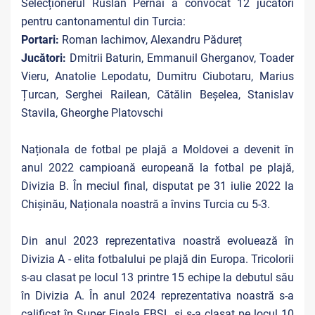
Selecționerul Ruslan Pernai a convocat 12 jucători
pentru cantonamentul din Turcia:
Portari:
Roman Iachimov, Alexandru Pădureț
Jucători:
Dmitrii Baturin, Emmanuil Gherganov, Toader
Vieru, Anatolie Lepodatu, Dumitru Ciubotaru, Marius
Țurcan, Serghei Railean, Cătălin Beșelea, Stanislav
Stavila, Gheorghe Platovschi
Naționala de fotbal pe plajă a Moldovei a devenit în
anul 2022 campioană europeană la fotbal pe plajă,
Divizia B. În meciul final, disputat pe 31 iulie 2022 la
Chișinău, Naționala noastră a învins Turcia cu 5-3.
Din anul 2023 reprezentativa noastră evoluează în
Divizia A - elita fotbalului pe plajă din Europa. Tricolorii
s-au clasat pe locul 13 printre 15 echipe la debutul său
în Divizia A. În anul 2024 reprezentativa noastră s-a
calificat în Super Finala EBSL și s-a clasat pe locul 10