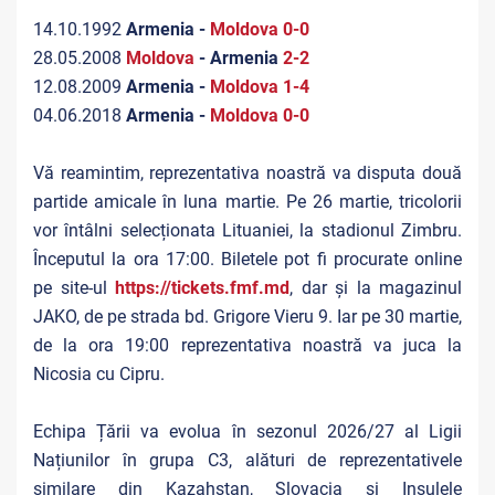
14.10.1992
Armenia -
Moldova
0-0
28.05.2008
Moldova
- Armenia
2-2
12.08.2009
Armenia -
Moldova
1-4
04.06.2018
Armenia -
Moldova
0-0
Vă reamintim, reprezentativa noastră va disputa două
partide amicale în luna martie. Pe 26 martie, tricolorii
vor întâlni selecționata Lituaniei, la stadionul Zimbru.
Începutul la ora 17:00. Biletele pot fi procurate online
pe site-ul
https://tickets.fmf.md
, dar și la magazinul
JAKO, de pe strada bd. Grigore Vieru 9. Iar pe 30 martie,
de la ora 19:00 reprezentativa noastră va juca la
Nicosia cu Cipru.
Echipa Țării va evolua în sezonul 2026/27 al Ligii
Națiunilor în grupa C3, alături de reprezentativele
similare din Kazahstan, Slovacia și Insulele