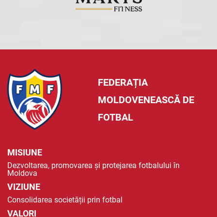
FEDERAȚIA
MOLDOVENEASCĂ DE
FOTBAL
MISIUNE
Dezvoltarea, promovarea și protejarea fotbalului în
Moldova
VIZIUNE
Consolidarea societății prin fotbal
VALORI