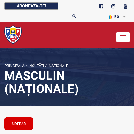
ABONEAZĂ-TE!
RO
Togg
navig
PRINCIPALA
/
NOUTĂŢI
/
NAȚIONALE
MASCULIN
(NAȚIONALE)
SIDEBAR