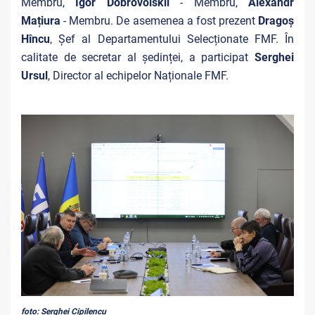
Membru,
Igor Dobrovolskii
- Membru,
Alexandr
Mațiura
- Membru. De asemenea a fost prezent
Dragoș
Hîncu
, Șef al Departamentului Selecționate FMF. În
calitate de secretar al ședinței, a participat
Serghei
Ursul
, Director al echipelor Naționale FMF.
foto: Serghei Cipilencu