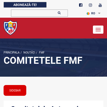
ABONEAZĂ-TE!
RO
Togg
navig
PRINCIPALA
/
NOUTĂŢI
/
FMF
COMITETELE FMF
SIDEBAR