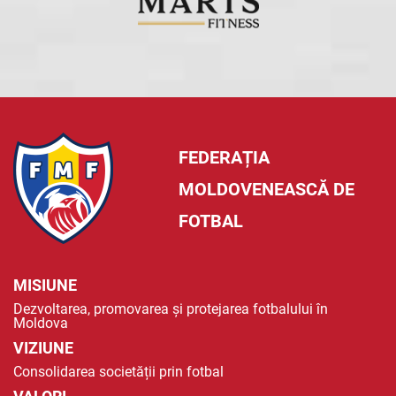
FEDERAȚIA
MOLDOVENEASCĂ DE
FOTBAL
MISIUNE
Dezvoltarea, promovarea și protejarea fotbalului în
Moldova
VIZIUNE
Consolidarea societății prin fotbal