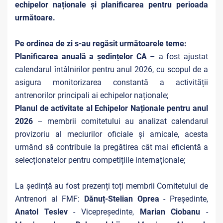
echipelor naționale și planificarea pentru perioada
următoare.
Pe ordinea de zi s-au regăsit următoarele teme:
Planificarea anuală a ședințelor CA
– a fost ajustat
calendarul întâlnirilor pentru anul 2026, cu scopul de a
asigura monitorizarea constantă a activității
antrenorilor principali ai echipelor naționale;
Planul de activitate al Echipelor Naționale pentru anul
2026
– membrii comitetului au analizat calendarul
provizoriu al meciurilor oficiale și amicale, acesta
urmând să contribuie la pregătirea cât mai eficientă a
selecționatelor pentru competițiile internaționale;
La ședință au fost prezenți toți membrii Comitetului de
Antrenori al FMF:
Dănuț-Stelian Oprea
- Președinte,
Anatol Teslev
- Vicepreședinte,
Marian Ciobanu
-