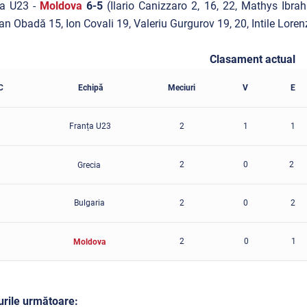
ța U23 -
Moldova
6-5
(
Ilario Canizzaro 2, 16, 22, Mathys Ibra
ian Obadă 15, Ion Covali 19, Valeriu Gurgurov 19, 20, Intile Lore
Clasament actual
Echipă
Meciuri
V
E
C
Franța U23
2
1
1
2
0
2
Grecia
Bulgaria
2
0
2
2
0
1
Moldova
rile următoare: