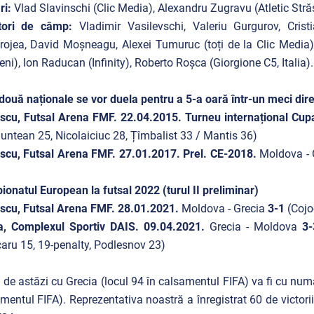
ri:
Vlad Slavinschi (Clic Media), Alexandru Zugravu (Atletic Stră
tori de câmp:
Vladimir Vasilevschi, Valeriu Gurgurov, Cris
ojea, David Moșneagu, Alexei Tumuruc (toți de la Clic Media), 
eni), Ion Raducan (Infinity), Roberto Roșca (Giorgione C5, Italia).
două naționale se vor duela pentru a 5-a oară într-un meci dire
scu, Futsal Arena FMF. 22.04.2015. Turneu internațional Cu
untean 25, Nicolaiciuc 28, Țîmbalist 33 / Mantis 36)
scu, Futsal Arena FMF. 27.01.2017. Prel. CE-2018.
Moldova -
onatul European la futsal 2022 (turul II preliminar)
scu, Futsal Arena FMF.
28.01.2021.
Moldova - Grecia
3-1
(Cojo
a, Complexul Sportiv DAIS. 09.04.2021.
Grecia - Moldova
3
aru 15, 19-penalty, Podlesnov 23)
 de astăzi cu Grecia (locul 94 în calsamentul FIFA) va fi cu num
mentul FIFA). Reprezentativa noastră a înregistrat 60 de victorii,