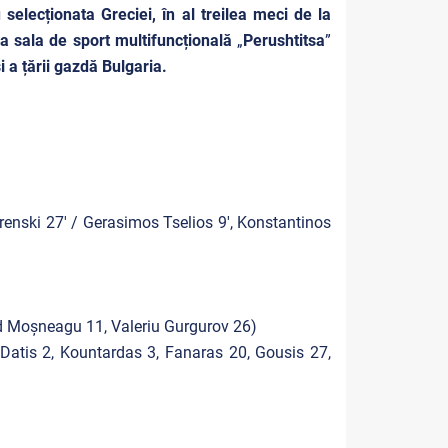
u
selecționata Greciei, în al treilea meci de la
la sala de sport multifuncțională
„
Perushtitsa
”
i a țării gazdă Bulgaria.
renski 27' / Gerasimos Tselios 9', Konstantinos
d Moșneagu 11, Valeriu Gurgurov 26)
 Datis 2, Kountardas 3, Fanaras 20, Gousis 27,