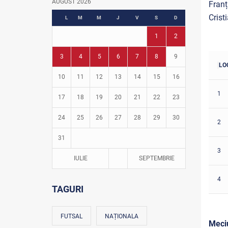
AUGUST 2026
Fran
Fotbal în grădinițe
Crist
L
M
M
J
V
S
D
1
2
3
4
5
6
7
8
9
LO
10
11
12
13
14
15
16
1
17
18
19
20
21
22
23
24
25
26
27
28
29
30
2
31
3
IULIE
SEPTEMBRIE
4
TAGURI
FUTSAL
NAȚIONALA
Meciu