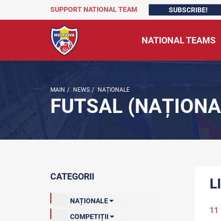
SUPPORT NATIONAL TEAM
SUBSCRIBE!
NATIONAL TEAMS
MAIN
/
NEWS
/
NAȚIONALE
FUTSAL (NAȚIONA
CATEGORII
L
NAȚIONALE
11 
COMPETIȚII