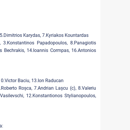
 5.Dimitrios Karydas, 7.Kyriakos Kountardas
, 3.Konstantinos Papadopoulos, 8.Panagiotis
is Bechrakis, 14.Ioannis Cormpas, 16.Antonios
10.Victor Baciu, 13.Ion Raducan
.Roberto Roșca, 7.Andrian Lașcu (c), 8.Valeriu
Vasilevschi, 12.Konstantionos Stylianopoulos,
a: