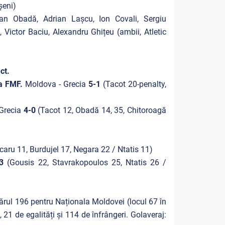
șeni)
tian Obadă, Adrian Lașcu, Ion Covali, Sergiu
Victor Baciu, Alexandru Ghițeu (ambii, Atletic
ct.
pa FMF.
Moldova - Grecia
5-1
(Tacot 20-penalty,
 Grecia
4-0
(Tacot 12, Obadă 14, 35, Chitoroagă
caru 11, Burdujel 17, Negara 22 / Ntatis 11)
-3
(
Gousis 22, Stavrakopoulos 25, Ntatis 26 /
ărul 196 pentru Naționala Moldovei (locul 67 în
 21 de egalități și 114 de înfrângeri. Golaveraj: