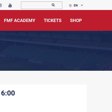
EN
FMF ACADEMY
TICKETS
SHOP
16:00