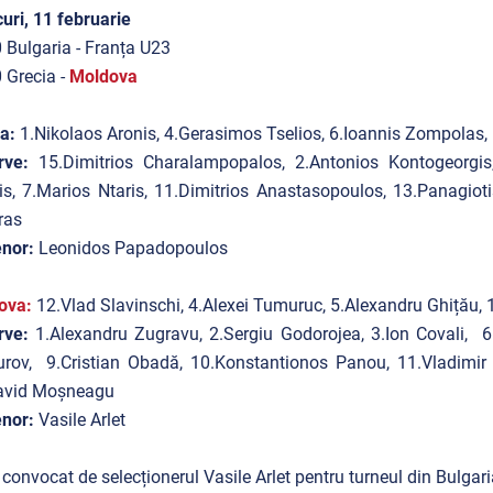
uri, 11 februarie
 Bulgaria - Franța U23
 Grecia -
Moldova
ia:
1.Nikolaos Aronis, 4.Gerasimos Tselios, 6.Ioannis Zompolas,
rve:
15.Dimitrios Charalampopalos, 2.Antonios Kontogeorgis
s, 7.Marios Ntaris, 11.Dimitrios Anastasopoulos, 13.Panagiot
ras
nor:
Leonidos Papadopoulos
ova:
12.Vlad Slavinschi, 4.Alexei Tumuruc, 5.Alexandru Ghițău, 
rve:
1.Alexandru Zugravu, 2.Sergiu Godorojea, 3.Ion Covali, 6
rov, 9.Cristian Obadă, 10.Konstantionos Panou, 11.Vladimir 
avid Moșneagu
nor:
Vasile Arlet
 convocat de selecționerul Vasile Arlet pentru turneul din Bulgari