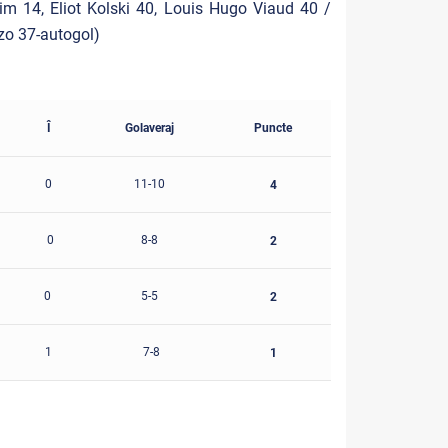
him 14, Eliot Kolski 40, Louis Hugo Viaud 40 /
nzo 37-autogol)
Î
Golaveraj
Puncte
0
11-10
4
0
8-8
2
0
5-5
2
1
7-8
1