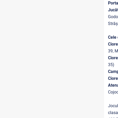
Porta
Jucă
Godor
Străș
Cele 
Ciore
39, M
Ciore
35)
Campi
Ciore
Aten
Cojoc
Jocul
clasa