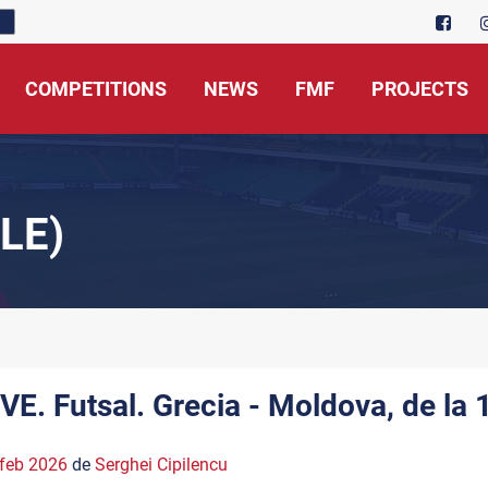
COMPETITIONS
NEWS
FMF
PROJECTS
LE)
IVE. Futsal. Grecia - Moldova, de la 
feb 2026
de
Serghei Cipilencu