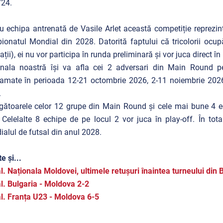
724.
u echipa antrenată de Vasile Arlet această competiție reprezintă
onatul Mondial din 2028. Datorită faptului că tricolorii ocup
ații), ei nu vor participa în runda preliminară și vor juca direct
nala noastră își va afla cei 2 adversari din Main Round pe
amate în perioada 12-21 octombrie 2026, 2-11 noiembrie 2026
.
gătoarele celor 12 grupe din Main Round și cele mai bune 4 ec
. Celelalte 8 echipe de pe locul 2 vor juca în play-off. În tota
alul de futsal din anul 2028.
e și...
l. Naționala Moldovei, ultimele retușuri înaintea turneului din 
l. Bulgaria - Moldova 2-2
l. Franța U23 - Moldova 6-5