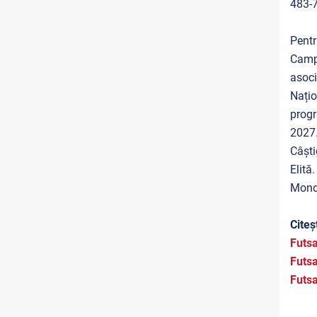
483-
Pentr
Campi
asoci
Națio
progr
2027
Câști
Elită
Mondi
Citeșt
Futsa
Futsa
Futsa