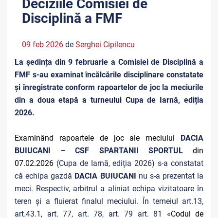
Deciziile Comisiei de
Disciplină a FMF
09 feb 2026
de
Serghei Cipilencu
La ședința din 9 februarie a Comisiei de Disciplină a
FMF s-au examinat încălcările disciplinare constatate
și înregistrate conform rapoartelor de joc la meciurile
din a doua etapă a turneului Cupa de Iarnă, ediția
2026.
Examinând rapoartele de joc ale meciului
DACIA
BUIUCANI – CSF SPARTANII SPORTUL
din
07.02.2026
(Cupa de Iarnă, ediția 2026)
s-a constatat
că echipa
gazdă
DACIA BUIUCANI
nu s-a prezentat la
meci. Respectiv, arbitrul a aliniat echipa vizitatoare în
teren și a fluierat finalul meciului. În temeiul art.13,
art.43.1, art. 77, art. 78, art. 79 art. 81 «
Codul de