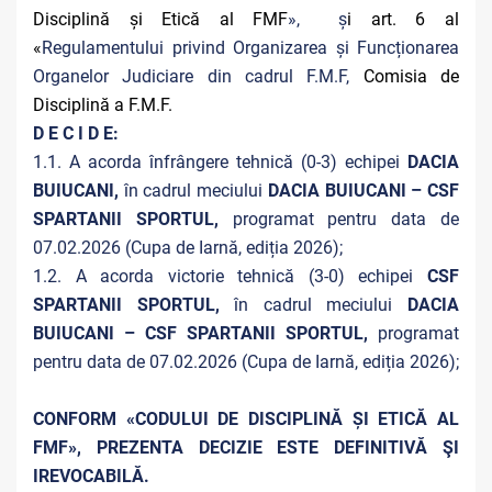
Disciplină și Etică al FMF
», ș
i art. 6 al
«
Regulamentului privind Organizarea și Funcționarea
Organelor Judiciare din cadrul F.M.F,
Comisia de
Disciplină a F.M.F.
D E C I D E:
1.1. A acorda înfrângere tehnică (0-3) echipei
DACIA
BUIUCANI,
în cadrul meciului
DACIA BUIUCANI – CSF
SPARTANII SPORTUL,
programat pentru data de
07.02.2026 (Cupa de Iarnă, ediția 2026);
1.2. A acorda victorie tehnică (3-0) echipei
CSF
SPARTANII SPORTUL,
în cadrul meciului
DACIA
BUIUCANI – CSF SPARTANII SPORTUL,
programat
pentru data de 07.02.2026 (Cupa de Iarnă, ediția 2026);
CONFORM «CODULUI DE DISCIPLINĂ ȘI ETICĂ AL
FMF», PREZENTA DECIZIE ESTE DEFINITIVĂ ŞI
IREVOCABILĂ.