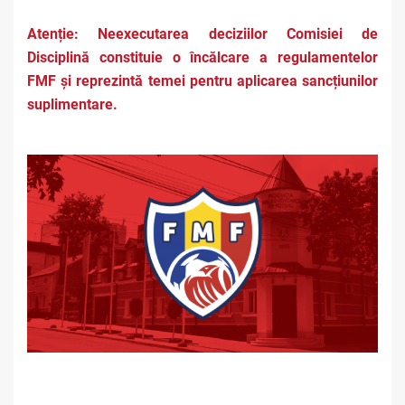
Atenție: Neexecutarea deciziilor Comisiei de
Disciplină constituie o încălcare a regulamentelor
FMF și reprezintă temei pentru aplicarea sancțiunilor
suplimentare.