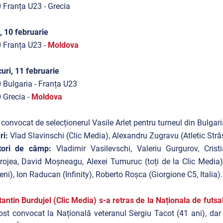
 Franța U23 - Grecia
, 10 februarie
 Franța U23 -
Moldova
uri, 11 februarie
 Bulgaria - Franța U23
 Grecia -
Moldova
 convocat de selecționerul Vasile Arlet pentru turneul din Bulgari
ri:
Vlad Slavinschi (Clic Media), Alexandru Zugravu (Atletic Stră
tori de câmp:
Vladimir Vasilevschi, Valeriu Gurgurov, Cris
ojea, David Moșneagu, Alexei Tumuruc (toți de la Clic Media), 
eni), Ion Raducan (Infinity), Roberto Roșca (Giorgione C5, Italia).
antin Burdujel (Clic Media) s-a retras de la Naționala de futs
ost convocat la Națională veteranul Sergiu Tacot (41 ani), dar ș