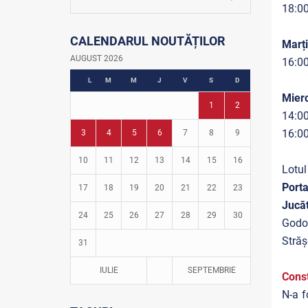
La firul ierbii
18:00
Community Development Officer
CALENDARUL NOUTĂȚILOR
Istoria fotbalului
Marți
Turneul Viitorul
AUGUST 2026
16:00
Fotbal în grădinițe
L
M
M
J
V
S
D
Mierc
1
2
14:00
16:00
3
4
5
6
7
8
9
10
11
12
13
14
15
16
Lotul
Porta
17
18
19
20
21
22
23
Jucă
24
25
26
27
28
29
30
Godor
Străș
31
IULIE
SEPTEMBRIE
Const
N-a f