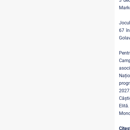
3 dec
Marko
Jocul
67 în
Golav
Pentr
Campi
asoci
Națio
progr
2027
Câști
Elită
Mondi
Citeșt