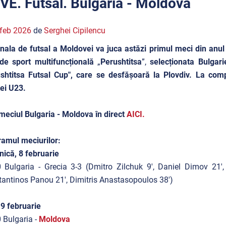
IVE. Futsal. Bulgaria - Moldova
feb 2026
de
Serghei Cipilencu
nala de futsal a Moldovei va juca astăzi primul meci din anul 20
de sport multifuncțională
„
Perushtitsa
”,
selecționata Bulgari
shtitsa Futsal Cup", care se desfășoară la Plovdiv. La compe
ței U23.
meciul Bulgaria - Moldova în direct
AICI.
amul meciurilor:
ică, 8 februarie
 Bulgaria - Grecia 3-3 (Dmitro Zilchuk 9', Daniel Dimov 21',
antinos Panou 21', Dimitris Anastasopoulos 38')
 9 februarie
 Bulgaria -
Moldova