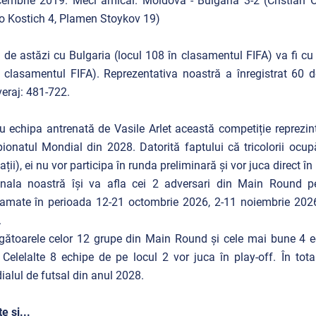
embrie 2019. Meci amical. Moldova - Bulgaria 3-2 (Cristian 
 Kostich 4, Plamen Stoykov 19)
 de astăzi cu Bulgaria (locul 108 în clasamentul FIFA) va fi c
 clasamentul FIFA). Reprezentativa noastră a înregistrat 60 de 
eraj: 481-722.
u echipa antrenată de Vasile Arlet această competiție reprezintă
onatul Mondial din 2028. Datorită faptului că tricolorii ocup
ații), ei nu vor participa în runda preliminară și vor juca direct
nala noastră își va afla cei 2 adversari din Main Round pe
amate în perioada 12-21 octombrie 2026, 2-11 noiembrie 2026
.
gătoarele celor 12 grupe din Main Round și cele mai bune 4 ec
. Celelalte 8 echipe de pe locul 2 vor juca în play-off. În tota
alul de futsal din anul 2028.
e și...