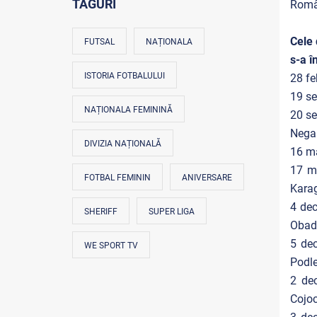
TAGURI
Român
Cele 
FUTSAL
NAȚIONALA
s-a î
ISTORIA FOTBALULUI
28 fe
19 se
NAȚIONALA FEMININĂ
20 se
Negar
DIVIZIA NAȚIONALĂ
16 ma
17 ma
FOTBAL FEMININ
ANIVERSARE
Karag
4 dec
SHERIFF
SUPER LIGA
Obadă
5 dec
WE SPORT TV
Podl
2 dec
Cojoc