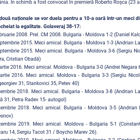
ia. În schimb a fost convocat în premieră Roberto Roșca (23 ani
două naționale se vor duela pentru a 10-a oară într-un meci direc
ncheiat la egalitate. Golaveraj 38-17:
bruarie 2008. Prel. CM 2008. Bulgaria - Moldova 1-2 (Daniel Kalch
ptembrie 2015. Meci amical. Bulgaria - Moldova 1-3 (Andrian La
ptembrie 2015. Meci amical. Bulgaria - Moldova 3-6 (Sergiu Nic
a, Cristian Obadă)
rtie 2016. Meci amical. Moldova - Bulgaria 3-0 (Andrei Negara 
rtie 2016. Meci amical. Moldova - Bulgaria 3-3 (Sergiu Nico
eorgiev 31, Stankovici 35, Petev 40)
embrie 2018. Meci amical. Bulgaria - Moldova 3-8 (Andrian Lașc
 31, Petra Radev 15- autogol)
embrie 2018. Meci amical. Bulgaria - Moldova 3-5 (Andrian L
esnov)
embrie 2019. Meci amical. Moldova - Bulgaria 5-1 (Constantin
aru 14, Sergiu Tacot 31 / Boycho Marev 26).