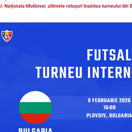
l. Naționala Moldovei, ultimele retușuri înaintea turneului din 