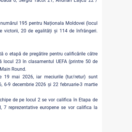
Obadă 6, Sergiu Tacot 21, Andrian Lașcu 22 /
u numărul 195 pentru Naționala Moldovei (locul
victorii, 20 de egalități și 114 de înfrângeri.
 o etapă de pregătire pentru calificările către
ă locul 23 în clasamentul UEFA (printre 50 de
 în Main Round.
 19 mai 2026, iar meciurile (tur/retur) sunt
, 6-9 decembrie 2026 și 22 februarie-3 martie
hipe de pe locul 2 se vor califica în Etapa de
l, 7 reprezentative europene se vor califica la