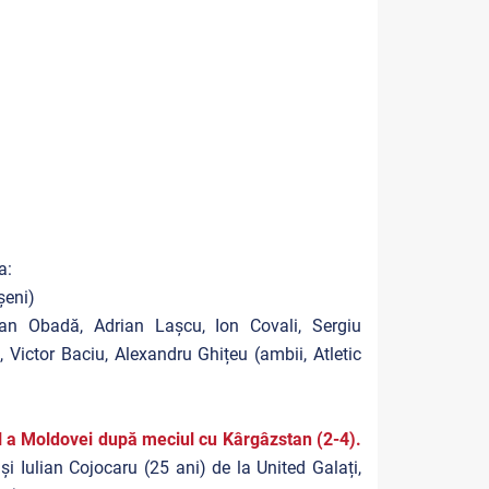
a:
șeni)
tian Obadă, Adrian Lașcu, Ion Covali, Sergiu
Victor Baciu, Alexandru Ghițeu (ambii, Atletic
al a Moldovei după meciul cu Kârgâzstan (2-4).
i Iulian Cojocaru (25 ani) de la United Galați,