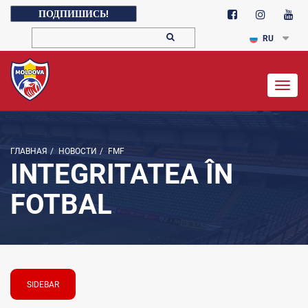
ПОДПИШИСЬ!
RU
Togg
navig
ГЛАВНАЯ
/
НОВОСТИ
/
FMF
INTEGRITATEA ÎN
FOTBAL
SIDEBAR