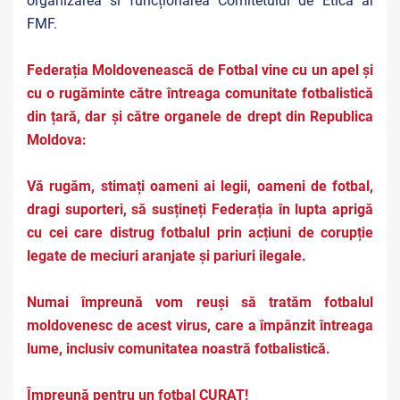
organizarea si funcționarea Comitetului de Etica al
FMF.
Federația Moldovenească de Fotbal vine cu un apel și
cu o rugăminte către întreaga comunitate fotbalistică
din țară, dar și către organele de drept din Republica
Moldova:
Vă rugăm, stimați oameni ai legii, oameni de fotbal,
dragi suporteri, să susțineți Federația în lupta aprigă
cu cei care distrug fotbalul prin acțiuni de corupție
legate de meciuri aranjate și pariuri ilegale.
Numai împreună vom reuși să tratăm fotbalul
moldovenesc de acest virus, care a împânzit întreaga
lume, inclusiv comunitatea noastră fotbalistică.
Împreună pentru un fotbal CURAT!