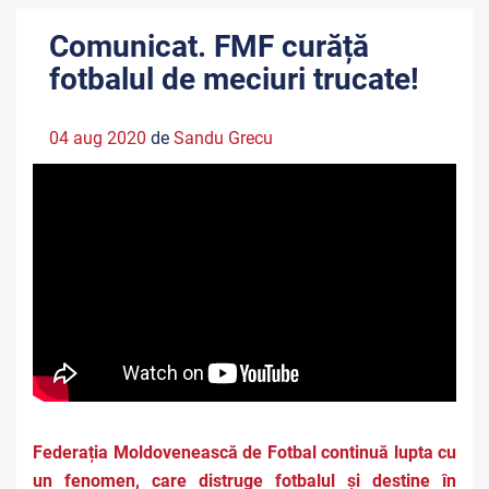
Comunicat. FMF curăță
fotbalul de meciuri trucate!
04 aug 2020
de
Sandu Grecu
Federația Moldovenească de Fotbal continuă lupta cu
un fenomen, care distruge fotbalul și destine în