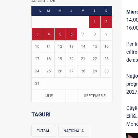
AUGUST 2026
Fotbal în grădinițe
L
M
M
J
V
S
D
Mierc
14:00
1
2
16:00
3
4
5
6
7
8
9
Pentr
10
11
12
13
14
15
16
către
17
18
19
20
21
22
23
de as
24
25
26
27
28
29
30
Națio
progr
31
2027
IULIE
SEPTEMBRIE
Câști
TAGURI
Elită
Mondi
FUTSAL
NAȚIONALA