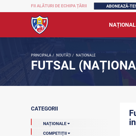
FII ALĂTURI DE ECHIPA ȚĂRII
ABONEAZĂ-TE!
NAȚIONAL
PRINCIPALA
/
NOUTĂŢI
/
NAȚIONALE
FUTSAL (NAȚIONA
CATEGORII
F
i
NAȚIONALE
COMPETIȚII