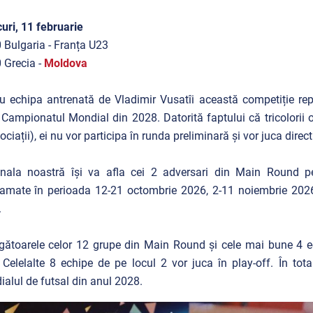
uri, 11 februarie
 Bulgaria - Franța U23
 Grecia -
Moldova
u echipa antrenată de Vladimir Vusatîi această competiție repr
 Campionatul Mondial din 2028. Datorită faptului că tricolorii
ociații), ei nu vor participa în runda preliminară și vor juca dire
nala noastră își va afla cei 2 adversari din Main Round pe
amate în perioada 12-21 octombrie 2026, 2-11 noiembrie 2026
.
gătoarele celor 12 grupe din Main Round și cele mai bune 4 ec
. Celelalte 8 echipe de pe locul 2 vor juca în play-off. În tota
alul de futsal din anul 2028.