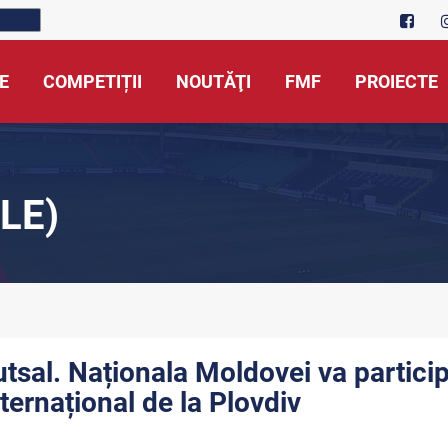
E
COMPETIȚII
NOUTĂŢI
FMF
PROIECTE
LE)
utsal. Naționala Moldovei va particip
nternațional de la Plovdiv