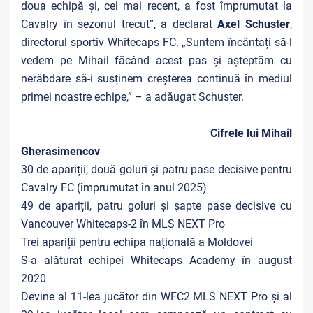
doua echipă și, cel mai recent, a fost împrumutat la
Cavalry în sezonul trecut”, a declarat
Axel Schuster
,
directorul sportiv Whitecaps FC. „Suntem încântați să-l
vedem pe Mihail făcând acest pas și așteptăm cu
nerăbdare să-i susținem creșterea continuă în mediul
primei noastre echipe,” – a adăugat Schuster.
Cifrele lui Mihail
Gherasimencov
30 de apariții, două goluri și patru pase decisive pentru
Cavalry FC (împrumutat în anul 2025)
49 de apariții, patru goluri și șapte pase decisive cu
Vancouver Whitecaps-2 în MLS NEXT Pro
Trei apariții pentru echipa națională a Moldovei
S-a alăturat echipei Whitecaps Academy în august
2020
Devine al 11-lea jucător din WFC2 MLS NEXT Pro și al