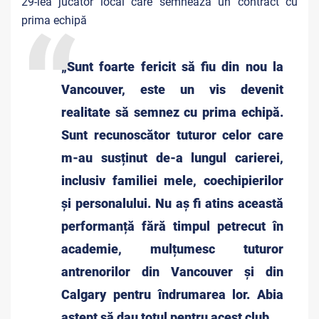
29-lea jucător local care semnează un contract cu
prima echipă
„Sunt foarte fericit să fiu din nou la
Vancouver, este un vis devenit
realitate să semnez cu prima echipă.
Sunt recunoscător tuturor celor care
m-au susținut de-a lungul carierei,
inclusiv familiei mele, coechipierilor
și personalului. Nu aș fi atins această
performanță fără timpul petrecut în
academie, mulțumesc tuturor
antrenorilor din Vancouver și din
Calgary pentru îndrumarea lor. Abia
aștept să dau totul pentru acest club,