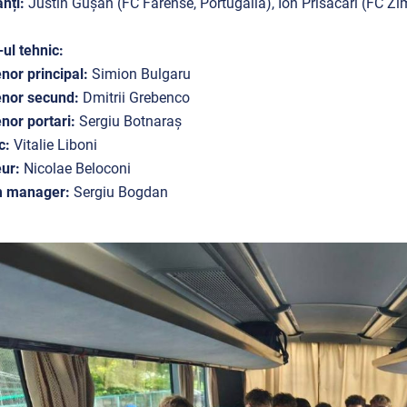
nți:
Justin Gușan (FC Farense, Portugalia), Ion Prisacari (FC Zi
-ul tehnic:
nor principal:
Simion Bulgaru
enor secund:
Dmitrii Grebenco
nor portari:
Sergiu Botnaraș
c:
Vitalie Liboni
ur:
Nicolae Beloconi
 manager:
Sergiu Bogdan