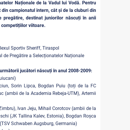
natelor Naționale de la Vadul lui Vodă. Pentru
 din campionatul intern, cât și de la cluburi din
 pregătire, destinat juniorilor născuți în anii
competițiilor viitoare.
xul Sportiv Sheriff, Tiraspol
l de Pregătire a Selecționatelor Naționale
următorii jucători născuți în anul 2008-2009:
uiucani)
iun, Sorin Lipca, Bogdan Puiu (toți de la FC
uc (ambii de la Academia Rebeja-UTM), Artemii
 Zimbru), Ivan Jeju, Mihail Corotcov (ambii de la
vschi (JK Tallina Kalev, Estonia), Bogdan Roșca
lău (TSV Schwaben Augsburg, Germania)