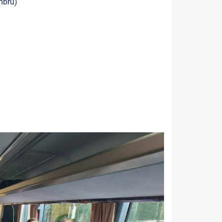
mbru)