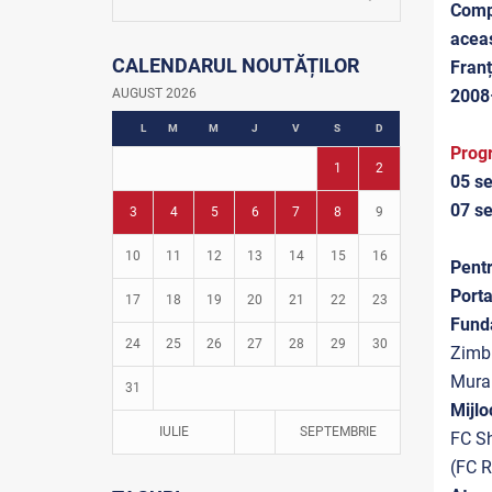
Compl
La firul ierbii
aceas
Community Development Officer
CALENDARUL NOUTĂȚILOR
Istoria fotbalului
Franț
Turneul Viitorul
2008–
AUGUST 2026
Fotbal în grădinițe
L
M
M
J
V
S
D
Progr
1
2
05 se
07 se
3
4
5
6
7
8
9
10
11
12
13
14
15
16
Pentr
Porta
17
18
19
20
21
22
23
Fund
24
25
26
27
28
29
30
Zimbr
Mura 
31
Mijlo
IULIE
SEPTEMBRIE
FC Sh
(FC R