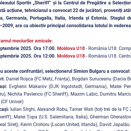
exului Sportiv „Sheriff” și la Centrul de Pregătire a Selecțio
tă acțiune, tehnicianul a convocat 22 de jucători, proveniți atât
a, Germania, Portugalia, Italia, Irlanda și Estonia. Stagiul de
2009, are ca obiectiv principal consolidarea lotului în vederea 
amul meciurilor amicale:
ptembrie 2025. Ora 17:00.
Moldova U18
- România U18. Comple
ptembrie 2025. Ora 12:00.
Moldova U18
- România U18. Centru
u aceste confruntări, selecționerul Simion Bulgaru a convocat 
ri:
Daniel Roșca (FC Metz, Franța), Bogdan Suruceanu (Dacia B
ași:
Evghenii Makarov (DJK Ingolstadt, Germania), Matei Perc
u), Nichita Pavlenco (FC Sheriff), Maxim Labic, Dumitru Marci
(CF Univer)
cași:
Iulian Sîrghi, Alexandr Robu, Tamer Wati (toți trei de la FC
eriff), Matei Țopa (U.S. Salernitana, Italia), Gherman Gherasto
eal Sireț), Kevin Croitoru (Lucan United, Irlanda), David Japa