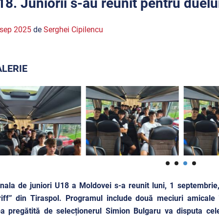
18. Juniorii s-au reunit pentru duel
 sep 2025
de
Serghei Cipilencu
LERIE
nala de juniori U18 a Moldovei s-a reunit luni, 1 septembri
iff” din Tiraspol. Programul include două meciuri amicale 
a pregătită de selecționerul Simion Bulgaru va disputa cel