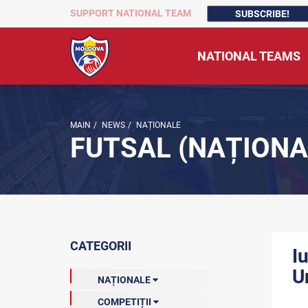
SUPPORT NATIONAL TEAM
SUBSCRIBE!
NATIONAL TEAMS
MAIN
/
NEWS
/
NAȚIONALE
FUTSAL (NAȚIONA
CATEGORII
I
U
NAȚIONALE
COMPETIȚII