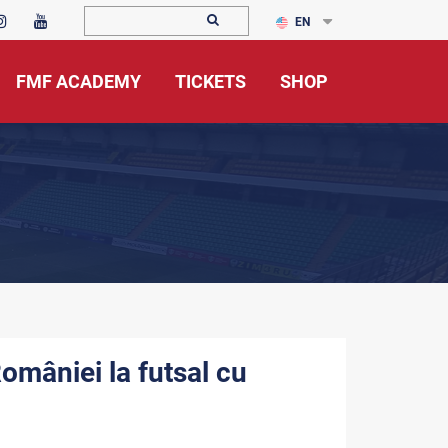
EN
FMF ACADEMY
TICKETS
SHOP
omâniei la futsal cu