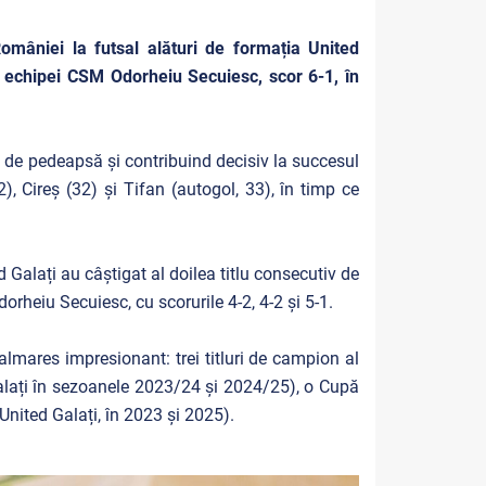
omâniei la futsal alături de formația United
a echipei CSM Odorheiu Secuiesc, scor 6-1, în
 de pedeapsă și contribuind decisiv la succesul
), Cireș (32) și Tifan (autogol, 33), în timp ce
Galați au câștigat al doilea titlu consecutiv de
orheiu Secuiesc, cu scorurile 4-2, 4-2 și 5-1.
lmares impresionant: trei titluri de campion al
lați în sezoanele 2023/24 și 2024/25), o Cupă
ited Galați, în 2023 și 2025).