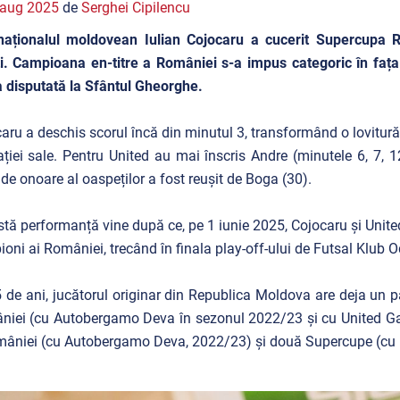
 aug 2025
de
Serghei Cipilencu
naționalul moldovean Iulian Cojocaru a cucerit Supercupa R
i. Campioana en-titre a României s-a impus categoric în faț
a disputată la Sfântul Gheorghe.
aru a deschis scorul încă din minutul 3, transformând o lovitură
ției sale. Pentru United au mai înscris Andre (minutele 6, 7, 12
 de onoare al oaspeților a fost reușit de Boga (30).
tă performanță vine după ce, pe 1 iunie 2025, Cojocaru și United 
oni ai României, trecând în finala play-off-ului de Futsal Klub Od
 de ani, jucătorul originar din Republica Moldova are deja un pa
iei (cu Autobergamo Deva în sezonul 2022/23 și cu United Ga
âniei (cu Autobergamo Deva, 2022/23) și două Supercupe (cu Un