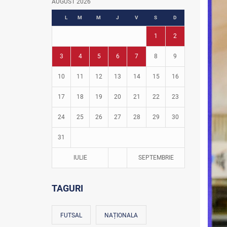
AUGUST 2026
Fotbal în grădinițe
L
M
M
J
V
S
D
1
2
3
4
5
6
7
8
9
10
11
12
13
14
15
16
17
18
19
20
21
22
23
24
25
26
27
28
29
30
31
IULIE
SEPTEMBRIE
TAGURI
FUTSAL
NAȚIONALA