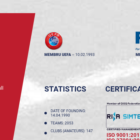
MEMBRU UEFA
--
10.02.1993
M
STATISTICS
CERTIFIC
ll
DATE OF FOUNDING:
14.04.1990
TEAMS: 2053
CLUBS (AMATEURS): 147
ISO 9001:201