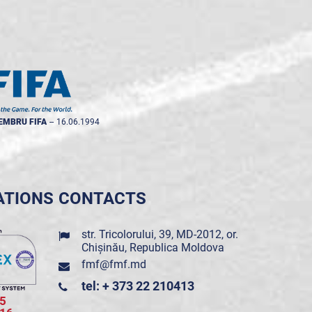
EMBRU FIFA
--
16.06.1994
ATIONS
CONTACTS
str. Tricolorului, 39, MD-2012, or.
Chișinău, Republica Moldova
fmf@fmf.md
tel: + 373 22 210413
5