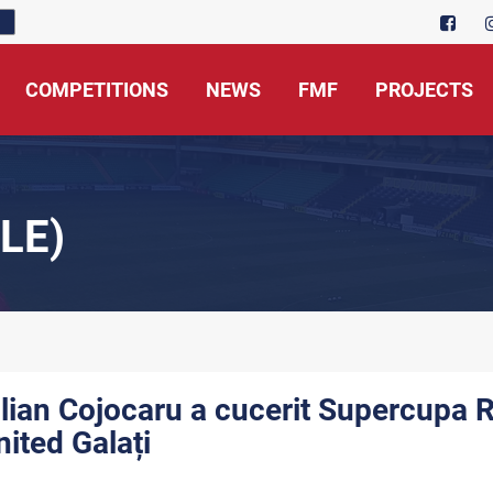
COMPETITIONS
NEWS
FMF
PROJECTS
LE)
ulian Cojocaru a cucerit Supercupa R
nited Galați