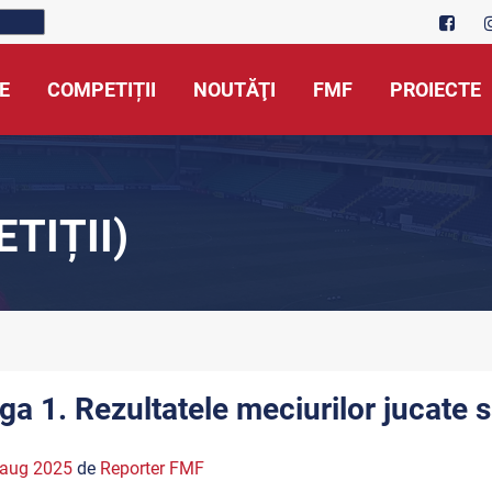
E
COMPETIȚII
NOUTĂŢI
FMF
PROIECTE
TIȚII)
iga 1. Rezultatele meciurilor jucate 
 aug 2025
de
Reporter FMF