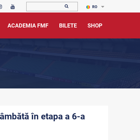
RO
ACADEMIA FMF
BILETE
SHOP
sâmbătă în etapa a 6-a