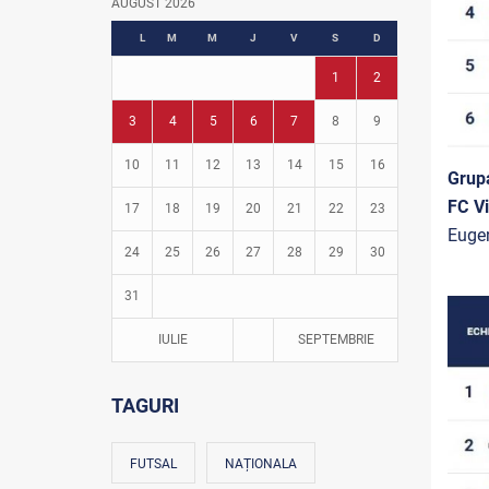
AUGUST 2026
Fotbal în grădinițe
L
M
M
J
V
S
D
1
2
3
4
5
6
7
8
9
10
11
12
13
14
15
16
Grup
FC Vi
17
18
19
20
21
22
23
Eugen
24
25
26
27
28
29
30
31
IULIE
SEPTEMBRIE
TAGURI
FUTSAL
NAȚIONALA