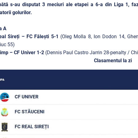
tă s-au disputat 3 meciuri ale etapei a 6-a din Liga 1, faz
torii golurilor.
a A
al Sireți – FC Fălești 5-1
(Oleg Molla 8, Ion Dodon 14, Ghe
iuc 55)
imp – CF Univer 1-2
(
Dennis Paul Castro Jarrin 28-penalty / Chi
Clasamentul la zi