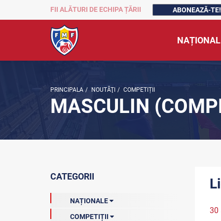
FII ALĂTURI DE ECHIPA ȚĂRII
ABONEAZĂ-TE!
NAȚIONAL
PRINCIPALA
/
NOUTĂŢI
/
COMPETIȚII
MASCULIN (COMPE
CATEGORII
L
NAȚIONALE
30
COMPETIȚII