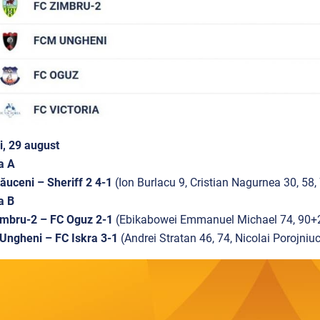
i, 29 august
a A
ăuceni – Sheriff 2 4-1
(Ion Burlacu 9, Cristian Nagurnea 30, 58
a B
imbru-2 – FC Oguz 2-1
(Ebikabowei Emmanuel Michael 74, 90+2 
Ungheni – FC Iskra 3-1
(Andrei Stratan 46, 74, Nicolai Porojniuc