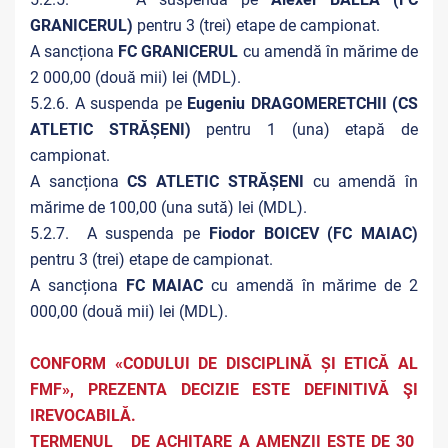
GRANICERUL)
pentru
3 (trei) etape de campionat.
A sancționa
FC GRANICERUL
cu amendă în mărime de
2 000,00 (două mii) lei (MDL).
5.2.6. A suspenda pe
Eugeniu DRAGOMERETCHII (CS
ATLETIC STRĂȘENI)
pentru
1 (una) etapă de
campionat.
A sancționa
CS ATLETIC STRĂȘENI
cu amendă în
mărime de 100,00 (una sută) lei (MDL).
5.2.7. A suspenda pe
Fiodor BOICEV (FC MAIAC)
pentru
3 (trei) etape de campionat.
A sancționa
FC MAIAC
cu amendă în mărime de 2
000,00 (două mii) lei (MDL).
CONFORM «CODULUI DE DISCIPLINĂ ȘI ETICĂ AL
FMF», PREZENTA DECIZIE ESTE DEFINITIVĂ ŞI
IREVOCABILĂ.
TERMENUL DE ACHITARE A AMENZII ESTE DE 30