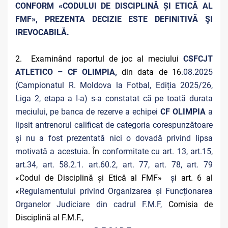
CONFORM «CODULUI DE DISCIPLINĂ ȘI ETICĂ AL
FMF», PREZENTA DECIZIE ESTE DEFINITIVĂ ŞI
IREVOCABILĂ.
2. Examinând raportul de joc al meciului
CSFCJT
ATLETICO – CF OLIMPIA,
din data de 16
.08.2025
(Campionatul R. Moldova la Fotbal, Ediția 2025/26,
Liga 2, etapa a I-a) s-a constatat că pe toată durata
meciului, pe banca de rezerve a echipei
CF OLIMPIA
a
lipsit antrenorul calificat de categoria corespunzătoare
și nu a fost prezentată nici o dovadă privind lipsa
motivată a acestuia
. În
conformitate cu art. 13, art.15,
art.34, art. 58.2.1. art.60.2, art. 77, art. 78, art. 79
«Codul de Disciplină și Etică al FMF»
ș
i art. 6 al
«
Regulamentului privind Organizarea și Funcționarea
Organelor Judiciare din cadrul F.M.F,
Comisia de
Disciplină al F.M.F.,