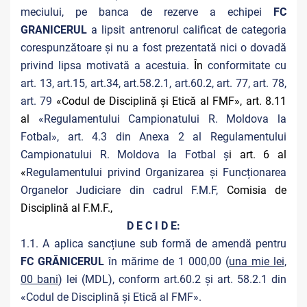
meciului, pe banca de rezerve a echipei
FC
GRANICERUL
a lipsit antrenorul calificat de categoria
corespunzătoare și nu a fost prezentată nici o dovadă
privind lipsa motivată a acestuia.
În
conformitate cu
art. 13, art.15, art.34, art.58.2.1, art.60.2, art. 77, art. 78,
art. 79
«Codul de Disciplină și Etică al FMF», art. 8.11
al
«Regulamentului Campionatului R. Moldova la
Fotbal», art. 4.3 din Anexa 2 al Regulamentului
Campionatului R. Moldova la Fotbal ș
i art. 6 al
«
Regulamentului privind Organizarea și Funcționarea
Organelor Judiciare din cadrul F.M.F,
Comisia de
Disciplină al F.M.F.,
D E C I D E:
1.1. A aplica sancțiune sub formă de amendă pentru
FC GRĂNICERUL
în mărime de 1 000,00 (
una mie lei,
00 bani
) lei (MDL), conform art.60.2 și art. 58.2.1 din
«Codul de Disciplină și Etică al FMF».