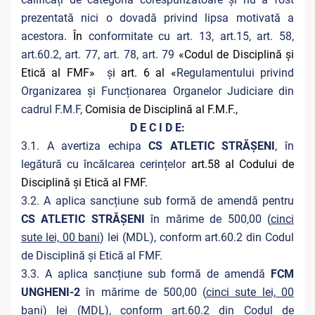
prezentată nici o dovadă privind lipsa motivată a
acestora
. În
conformitate cu art. 13, art.15, art. 58,
art.60.2, art. 77, art. 78, art. 79
«Codul de Disciplină și
Etică al FMF»
ș
i art. 6 al «
Regulamentului privind
Organizarea și Funcționarea Organelor Judiciare din
cadrul F.M.F,
Comisia de Disciplină al F.M.F.,
D E C I D E:
3.1. A avertiza echipa
CS ATLETIC STRĂȘENI
, în
legătură cu încălcarea cerințelor
art.58 al Codului de
Disciplină și Etică al FMF.
3.2. A aplica sancțiune sub formă de amendă pentru
CS ATLETIC STRĂȘENI
în mărime de 500,00 (
cinci
sute lei, 00 bani
) lei (MDL), conform art.60.2 din Codul
de Disciplină și Etică al FMF.
3.3. A aplica sancțiune sub formă de amendă
FCM
UNGHENI-2
în mărime de 500,00 (
cinci sute lei, 00
bani
) lei (MDL), conform art.60.2 din Codul de