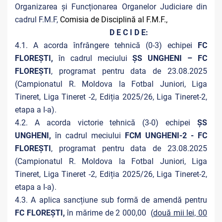
Organizarea și Funcționarea Organelor Judiciare din
cadrul F.M.F,
Comisia de Disciplină al F.M.F.,
D E C I D E:
4.1. A acorda înfrângere tehnică (0-3) echipei
FC
FLOREȘTI,
în cadrul meciului
ȘS UNGHENI – FC
FLOREȘTI
, programat pentru data de 23.08.2025
(Campionatul R. Moldova la Fotbal Juniori, Liga
Tineret, Liga Tineret -2, Ediția 2025/26, Liga Tineret-2,
etapa a I-a).
4.2. A acorda victorie tehnică (3-0) echipei
ȘS
UNGHENI,
în cadrul meciului
FCM UNGHENI-2 - FC
FLOREȘTI
, programat pentru data de 23.08.2025
(Campionatul R. Moldova la Fotbal Juniori, Liga
Tineret, Liga Tineret -2, Ediția 2025/26, Liga Tineret-2,
etapa a I-a).
4.3. A aplica sancțiune sub formă de amendă pentru
FC FLOREȘTI,
în mărime de 2 000,00 (
două mii lei, 00