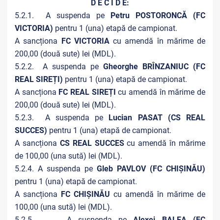
D E C I D E:
5.2.1. A suspenda pe
Petru POSTORONCĂ (FC
VICTORIA)
pentru
1 (una) etapă de campionat.
A sancționa
FC VICTORIA
cu amendă în mărime de
200,00 (două sute) lei (MDL).
5.2.2. A suspenda pe
Gheorghe BRÎNZANIUC (FC
REAL SIREȚI)
pentru
1 (una) etapă de campionat.
A sancționa
FC REAL SIREȚI
cu amendă în mărime de
200,00 (două sute) lei (MDL).
5.2.3. A suspenda pe
Lucian PASAT (CS REAL
SUCCES)
pentru
1 (una) etapă de campionat.
A sancționa
CS REAL SUCCES
cu amendă în mărime
de 100,00 (una sută) lei (MDL).
5.2.4. A suspenda pe
Gleb PAVLOV (FC CHIȘINĂU)
pentru
1 (una) etapă de campionat.
A sancționa
FC CHIȘINĂU
cu amendă în mărime de
100,00 (una sută) lei (MDL).
5.2.5. A suspenda pe
Alexei BALEA (FC