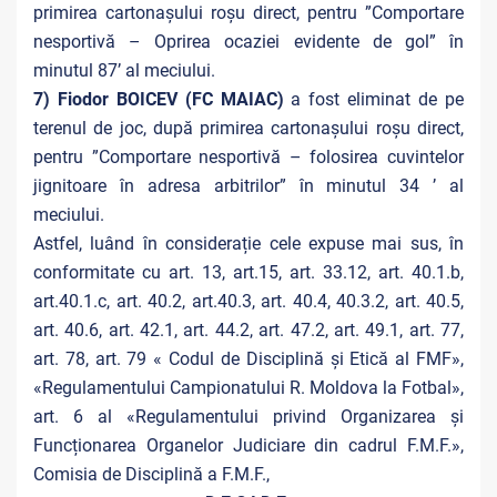
primirea cartonașului roșu direct, pentru ”Comportare
nesportivă – Oprirea ocaziei evidente de gol” în
minutul 87’ al meciului.
7) Fiodor BOICEV (FC MAIAC)
a fost eliminat de pe
terenul de joc, după primirea cartonașului roșu direct,
pentru ”Comportare nesportivă – folosirea cuvintelor
jignitoare în adresa arbitrilor” în minutul 34 ’ al
meciului.
Astfel, luând în considerație cele expuse mai sus, în
conformitate cu art. 13, art.15, art. 33.12, art. 40.1.b,
art.40.1.c, art. 40.2, art.40.3, art. 40.4, 40.3.2, art. 40.5,
art. 40.6, art. 42.1, art. 44.2, art. 47.2, art. 49.1, art. 77,
art. 78, art. 79 « Codul de Disciplină și Etică al FMF»,
«Regulamentului Campionatului R. Moldova la Fotbal»,
art. 6 al «Regulamentului privind Organizarea și
Funcționarea Organelor Judiciare din cadrul F.M.F.»,
Comisia de Disciplină a F.M.F.,