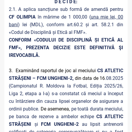
D E C I D E:
2.1. A aplica sancțiune sub formă de amendă pentru
CF OLIMPIA
în mărime de 1 000,00 (
una mie lei, 00
bani
) lei (MDL), conform art.60.2 și art. 58.2.1 din
«Codul de Disciplină și Etică al FMF».
CONFORM «CODULUI DE DISCIPLINĂ ȘI ETICĂ AL
FMF», PREZENTA DECIZIE ESTE DEFINITIVĂ ŞI
IREVOCABILĂ.
3. Examinând raportul de joc al meciului
CS ATLETIC
STRĂȘENI – FCM UNGHENI-2,
din data de 16
.08.2025
(Campionatul R. Moldova la Fotbal, Ediția 2025/26,
Liga 2, etapa a I-a) s-a constatat că meciul a început
cu întârziere din cauza lipsei organelor de asigurare a
ordinii publice.
De asemenea,
pe toată durata meciului,
pe banca de rezerve a ambelor echipe
CS ATLETIC
STRĂȘENI
și
FCM UNGHENI-2
au lipsit antrenorii
calificați de categoria corespunzătoare și nu a fost