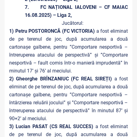
7. FC NAȚIONAL IALOVENI – CF MAIAC
16.08.2025) – Liga 2,
Jucătorul:
1) Petru POSTORONCĂ (FC VICTORIA)
a fost eliminat
de pe terenul de joc, după acumularea a două
cartonașe galbene, pentru ”Comportare nesportivă –
întreruperea atacului de perspectivă” și ”Comportare
nesportivă – fault comis într-o manieră imprudentă” în
minutul 17’ și 76’ al meciului.
2) Gheorghe BRÎNZANIUC (FC REAL SIREȚI)
a fost
eliminat de pe terenul de joc, după acumularea a două
cartonașe galbene, pentru ”Comportare nesportivă –
întârzierea reluării jocului” și ”Comportare nesportivă –
întreruperea atacului de perspectivă” în minutul 87’ și
90+2’ al meciului.
3) Lucian PASAT (CS REAL SUCCES)
a fost eliminat
de pe terenul de joc, după acumularea a două