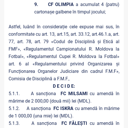
9. CF OLIMPIA
a acumulat 4 (patru)
cartonașe galbene în timpul jocului;
Astfel, luând în considerație cele expuse mai sus, în
conformitate cu art. 13, art.15, art. 33.12, art.46.1.a, art.
77, art. 78, art. 79 «Codul de Disciplină și Etică al
FMF», «Regulamentul Campionatului R. Moldova la
Fotbal», «Regulamentul Cupei R. Moldova la Fotbal»
art. 6 al «Regulamentului privind Organizarea și
Funcționarea Organelor Judiciare din cadrul F.M.F»,
Comisia de Disciplină a F.M.F.,
D E C I D E:
5.1.1. A sancționa
FC MILSAMI
cu amendă în
mărime de 2 000,00 (două mii) lei (MDL).
5.1.2. A sancționa
FC ISKRA
cu amendă în mărime
de 1 000,00 (una mie) lei (MDL).
5.1.3. A sancționa
FC FĂLEȘTI
cu amendă în