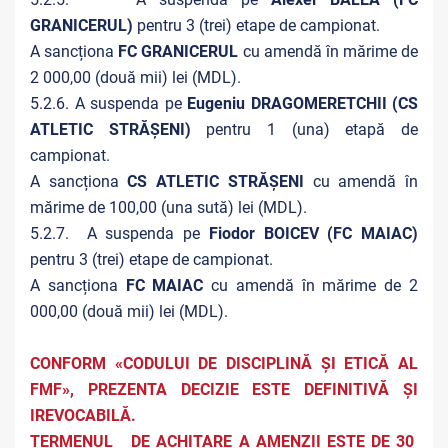
GRANICERUL)
pentru
3 (trei) etape de campionat.
A sancționa
FC GRANICERUL
cu amendă în mărime de
2 000,00 (două mii) lei (MDL).
5.2.6. A suspenda pe
Eugeniu DRAGOMERETCHII (CS
ATLETIC STRĂȘENI)
pentru
1 (una) etapă de
campionat.
A sancționa
CS ATLETIC STRĂȘENI
cu amendă în
mărime de 100,00 (una sută) lei (MDL).
5.2.7. A suspenda pe
Fiodor BOICEV (FC MAIAC)
pentru
3 (trei) etape de campionat.
A sancționa
FC MAIAC
cu amendă în mărime de 2
000,00 (două mii) lei (MDL).
CONFORM «CODULUI DE DISCIPLINĂ ȘI ETICĂ AL
FMF», PREZENTA DECIZIE ESTE DEFINITIVĂ ŞI
IREVOCABILĂ.
TERMENUL DE ACHITARE A AMENZII ESTE DE 30