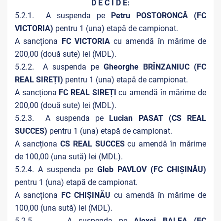
D E C I D E:
5.2.1. A suspenda pe
Petru POSTORONCĂ (FC
VICTORIA)
pentru
1 (una) etapă de campionat.
A sancționa
FC VICTORIA
cu amendă în mărime de
200,00 (două sute) lei (MDL).
5.2.2. A suspenda pe
Gheorghe BRÎNZANIUC (FC
REAL SIREȚI)
pentru
1 (una) etapă de campionat.
A sancționa
FC REAL SIREȚI
cu amendă în mărime de
200,00 (două sute) lei (MDL).
5.2.3. A suspenda pe
Lucian PASAT (CS REAL
SUCCES)
pentru
1 (una) etapă de campionat.
A sancționa
CS REAL SUCCES
cu amendă în mărime
de 100,00 (una sută) lei (MDL).
5.2.4. A suspenda pe
Gleb PAVLOV (FC CHIȘINĂU)
pentru
1 (una) etapă de campionat.
A sancționa
FC CHIȘINĂU
cu amendă în mărime de
100,00 (una sută) lei (MDL).
5.2.5. A suspenda pe
Alexei BALEA (FC