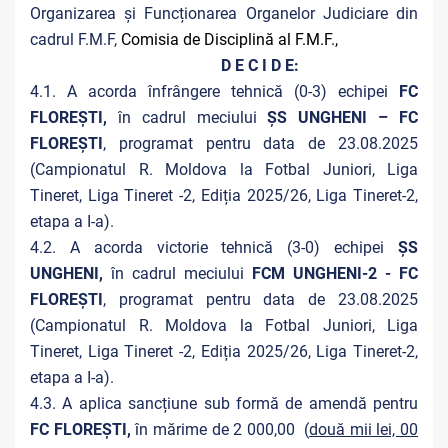
Organizarea și Funcționarea Organelor Judiciare din
cadrul F.M.F,
Comisia de Disciplină al F.M.F.,
D E C I D E:
4.1. A acorda înfrângere tehnică (0-3) echipei
FC
FLOREȘTI,
în cadrul meciului
ȘS UNGHENI – FC
FLOREȘTI
, programat pentru data de 23.08.2025
(Campionatul R. Moldova la Fotbal Juniori, Liga
Tineret, Liga Tineret -2, Ediția 2025/26, Liga Tineret-2,
etapa a I-a).
4.2. A acorda victorie tehnică (3-0) echipei
ȘS
UNGHENI,
în cadrul meciului
FCM UNGHENI-2 - FC
FLOREȘTI
, programat pentru data de 23.08.2025
(Campionatul R. Moldova la Fotbal Juniori, Liga
Tineret, Liga Tineret -2, Ediția 2025/26, Liga Tineret-2,
etapa a I-a).
4.3. A aplica sancțiune sub formă de amendă pentru
FC FLOREȘTI,
în mărime de 2 000,00 (
două mii lei, 00