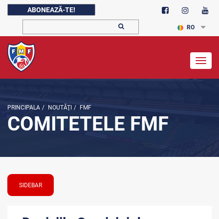
ABONEAZĂ-TE!
RO
Togg
navig
PRINCIPALA
/
NOUTĂŢI
/
FMF
COMITETELE FMF
SIDEBAR