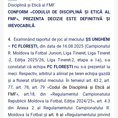
Disciplină și Etică al FMF.
CONFORM «CODULUI DE DISCIPLINĂ ȘI ETICĂ AL
FMF», PREZENTA DECIZIE ESTE DEFINITIVĂ ŞI
IREVOCABILĂ.
4.
Examinând raportul de joc al meciului
ȘS UNGHENI
– FC FLOREȘTI,
din data de 16.08.2025 (Campionatul
R. Moldova la Fotbal Juniori, Liga Tineret, Liga Tineret
-2, Ediția 2025/26, Liga Tineret-2, etapa a I-a), s-a
constatat că echipa
FC FLOREȘTI
nu s-a prezentat la
meci. Respectiv, arbitrul a aliniat pe teren echipa gazdă
și a fluierat sfârșitul meciului. În temeiul art. 43.2, art.
77, art. 78, art. 79 «
Codul de Disciplină și Etică al
FMF
», art.18, din «Regulamentul Campionatului
Republicii Moldova la Fotbal, Ediția 2024/25», art. 4.3
din Anexa 2 al Regulamentului Campionatului R.
Moldova la Fotbal ș
i art. 6 al «
Regulamentului privind