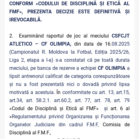
CONFORM «CODULUI DE DISCIPLINĂ ȘI ETICĂ AL
FMF», PREZENTA DECIZIE ESTE DEFINITIVĂ ŞI
IREVOCABILĂ.
2. Examinând raportul de joc al meciului
CSFCJT
ATLETICO – CF OLIMPIA,
din data de 16
.08.2025
(Campionatul R. Moldova la Fotbal, Ediția 2025/26,
Liga 2, etapa a I-a) s-a constatat că pe toată durata
meciului, pe banca de rezerve a echipei
CF OLIMPIA
a
lipsit antrenorul calificat de categoria corespunzătoare
și nu a fost prezentată nici o dovadă privind lipsa
motivată a acestuia
. În
conformitate cu art. 13, art.15,
art.34, art. 58.2.1. art.60.2, art. 77, art. 78, art. 79
«Codul de Disciplină și Etică al FMF»
ș
i art. 6 al
«
Regulamentului privind Organizarea și Funcționarea
Organelor Judiciare din cadrul F.M.F,
Comisia de
Disciplină al F.M.F.,