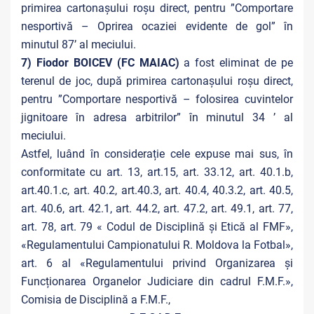
primirea cartonașului roșu direct, pentru ”Comportare
nesportivă – Oprirea ocaziei evidente de gol” în
minutul 87’ al meciului.
7) Fiodor BOICEV (FC MAIAC)
a fost eliminat de pe
terenul de joc, după primirea cartonașului roșu direct,
pentru ”Comportare nesportivă – folosirea cuvintelor
jignitoare în adresa arbitrilor” în minutul 34 ’ al
meciului.
Astfel, luând în considerație cele expuse mai sus, în
conformitate cu art. 13, art.15, art. 33.12, art. 40.1.b,
art.40.1.c, art. 40.2, art.40.3, art. 40.4, 40.3.2, art. 40.5,
art. 40.6, art. 42.1, art. 44.2, art. 47.2, art. 49.1, art. 77,
art. 78, art. 79 « Codul de Disciplină și Etică al FMF»,
«Regulamentului Campionatului R. Moldova la Fotbal»,
art. 6 al «Regulamentului privind Organizarea și
Funcționarea Organelor Judiciare din cadrul F.M.F.»,
Comisia de Disciplină a F.M.F.,