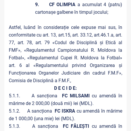
9. CF OLIMPIA
a acumulat 4 (patru)
cartonașe galbene în timpul jocului;
Astfel, luând în considerație cele expuse mai sus, în
conformitate cu art. 13, art.15, art. 33.12, art.46.1.a, art.
77, art. 78, art. 79 «Codul de Disciplină și Etică al
FMF», «Regulamentul Campionatului R. Moldova la
Fotbal», «Regulamentul Cupei R. Moldova la Fotbal»
art. 6 al «Regulamentului privind Organizarea și
Funcționarea Organelor Judiciare din cadrul F.M.F»,
Comisia de Disciplină a F.M.F.,
D E C I D E:
5.1.1. A sancționa
FC MILSAMI
cu amendă în
mărime de 2 000,00 (două mii) lei (MDL).
5.1.2. A sancționa
FC ISKRA
cu amendă în mărime
de 1 000,00 (una mie) lei (MDL).
5.1.3. A sancționa
FC FĂLEȘTI
cu amendă în