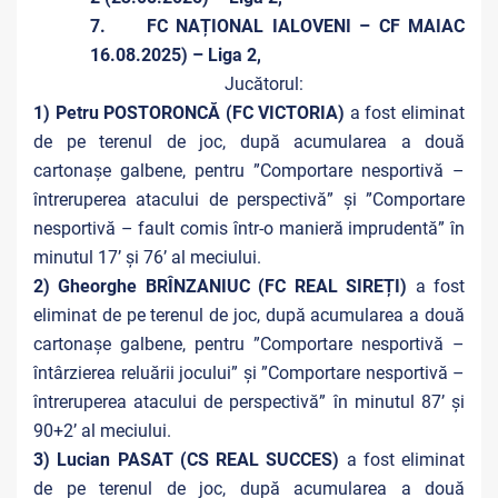
7. FC NAȚIONAL IALOVENI – CF MAIAC
16.08.2025) – Liga 2,
Jucătorul:
1) Petru POSTORONCĂ (FC VICTORIA)
a fost eliminat
de pe terenul de joc, după acumularea a două
cartonașe galbene, pentru ”Comportare nesportivă –
întreruperea atacului de perspectivă” și ”Comportare
nesportivă – fault comis într-o manieră imprudentă” în
minutul 17’ și 76’ al meciului.
2) Gheorghe BRÎNZANIUC (FC REAL SIREȚI)
a fost
eliminat de pe terenul de joc, după acumularea a două
cartonașe galbene, pentru ”Comportare nesportivă –
întârzierea reluării jocului” și ”Comportare nesportivă –
întreruperea atacului de perspectivă” în minutul 87’ și
90+2’ al meciului.
3) Lucian PASAT (CS REAL SUCCES)
a fost eliminat
de pe terenul de joc, după acumularea a două