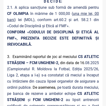
D E C I D E:
2.1. A aplica sancțiune sub formă de amendă pentru
CF OLIMPIA
în mărime de 1 000,00 (
una mie lei, 00
bani
) lei (MDL), conform art.60.2 și art. 58.2.1 din
«Codul de Disciplină și Etică al FMF».
CONFORM «CODULUI DE DISCIPLINĂ ȘI ETICĂ AL
FMF», PREZENTA DECIZIE ESTE DEFINITIVĂ ŞI
IREVOCABILĂ.
3. Examinând raportul de joc al meciului
CS ATLETIC
STRĂȘENI – FCM UNGHENI-2,
din data de 16
.08.2025
(Campionatul R. Moldova la Fotbal, Ediția 2025/26,
Liga 2, etapa a I-a) s-a constatat că meciul a început
cu întârziere din cauza lipsei organelor de asigurare a
ordinii publice.
De asemenea,
pe toată durata meciului,
pe banca de rezerve a ambelor echipe
CS ATLETIC
STRĂȘENI
și
FCM UNGHENI-2
au lipsit antrenorii
calificați de categoria corespunzătoare și nu a fost