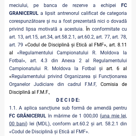
meciului, pe banca de rezerve a echipei
FC
GRANICERUL
a lipsit antrenorul calificat de categoria
corespunzătoare și nu a fost prezentată nici o dovadă
privind lipsa motivată a acestuia.
În
conformitate cu
art. 13, art.15, art.34, art.58.2.1, art.60.2, art. 77, art. 78,
art. 79
«Codul de Disciplină și Etică al FMF», art. 8.11
al
«Regulamentului Campionatului R. Moldova la
Fotbal», art. 4.3 din Anexa 2 al Regulamentului
Campionatului R. Moldova la Fotbal ș
i art. 6 al
«
Regulamentului privind Organizarea și Funcționarea
Organelor Judiciare din cadrul F.M.F,
Comisia de
Disciplină al F.M.F.,
D E C I D E:
1.1. A aplica sancțiune sub formă de amendă pentru
FC GRĂNICERUL
în mărime de 1 000,00 (
una mie lei,
00 bani
) lei (MDL), conform art.60.2 și art. 58.2.1 din
«Codul de Disciplină și Etică al FMF».