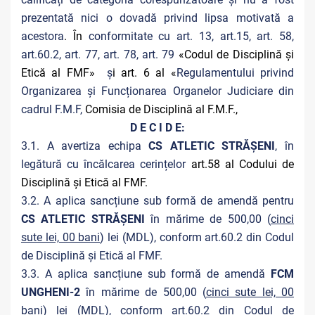
prezentată nici o dovadă privind lipsa motivată a
acestora
. În
conformitate cu art. 13, art.15, art. 58,
art.60.2, art. 77, art. 78, art. 79
«Codul de Disciplină și
Etică al FMF»
ș
i art. 6 al «
Regulamentului privind
Organizarea și Funcționarea Organelor Judiciare din
cadrul F.M.F,
Comisia de Disciplină al F.M.F.,
D E C I D E:
3.1. A avertiza echipa
CS ATLETIC STRĂȘENI
, în
legătură cu încălcarea cerințelor
art.58 al Codului de
Disciplină și Etică al FMF.
3.2. A aplica sancțiune sub formă de amendă pentru
CS ATLETIC STRĂȘENI
în mărime de 500,00 (
cinci
sute lei, 00 bani
) lei (MDL), conform art.60.2 din Codul
de Disciplină și Etică al FMF.
3.3. A aplica sancțiune sub formă de amendă
FCM
UNGHENI-2
în mărime de 500,00 (
cinci sute lei, 00
bani
) lei (MDL), conform art.60.2 din Codul de