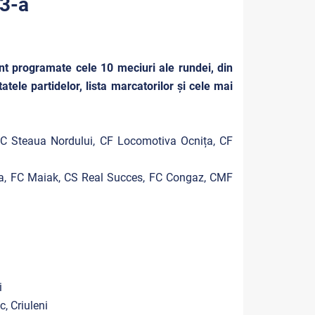
 3-a
unt programate cele 10 meciuri ale rundei, din
atele partidelor, lista marcatorilor și cele mai
 FC Steaua Nordului, CF Locomotiva Ocnița, CF
ova, FC Maiak, CS Real Succes, FC Congaz, CMF
i
, Criuleni