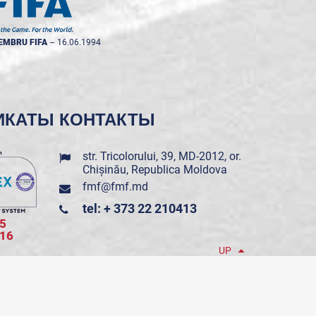
EMBRU FIFA
--
16.06.1994
ИКАТЫ
КОНТАКТЫ
str. Tricolorului, 39, MD-2012, or.
Chișinău, Republica Moldova
fmf@fmf.md
tel: + 373 22 210413
5
016
UP