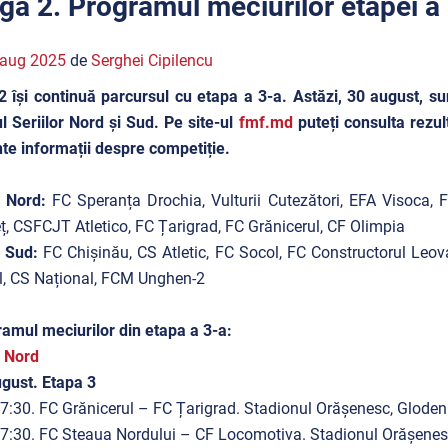
iga 2. Programul meciurilor etapei a
 aug 2025
de
Serghei Cipilencu
2 își continuă parcursul cu etapa a 3-a. Astăzi, 30 august, s
l Seriilor Nord și Sud. Pe site-ul
fmf.md
puteți consulta rezult
te informații despre competiție.
a Nord:
FC Speranța Drochia, Vulturii Cutezători, EFA Visoca,
ț, CSFCJT Atletico, FC Țarigrad, FC Grănicerul, CF Olimpia
a Sud:
FC Chișinău, CS Atletic, FC Socol, FC Constructorul Le
l, CS Național, FCM Unghen-2
amul meciurilor din etapa a 3-a:
 Nord
gust. Etapa 3
7:30. FC Grănicerul – FC Țarigrad. Stadionul Orășenesc, Gloden
7:30. FC Steaua Nordului – CF Locomotiva. Stadionul Orășenesc