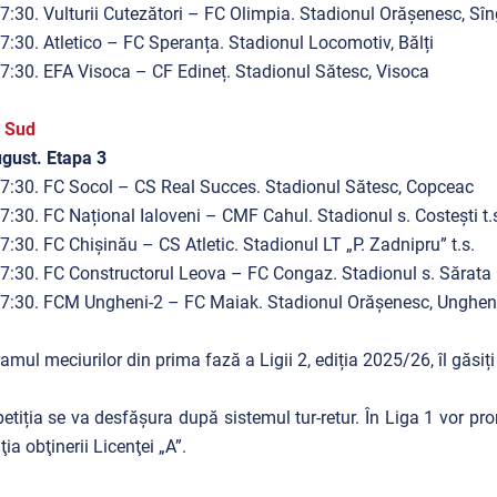
7:30. Vulturii Cutezători – FC Olimpia. Stadionul Orășenesc, Sîn
7:30. Atletico – FC Speranța. Stadionul Locomotiv, Bălți
7:30. EFA Visoca – CF Edineț. Stadionul Sătesc, Visoca
a Sud
gust. Etapa 3
7:30. FC Socol – CS Real Succes. Stadionul Sătesc, Copceac
7:30. FC Național Ialoveni – CMF Cahul. Stadionul s. Costești t.
7:30. FC Chișinău – CS Atletic. Stadionul LT „P. Zadnipru” t.s.
7:30. FC Constructorul Leova – FC Congaz. Stadionul s. Sărata
7:30. FCM Ungheni-2 – FC Maiak. Stadionul Orășenesc, Ungheni 
amul meciurilor din prima fază a Ligii 2, ediția 2025/26, îl găsiț
tiția se va desfășura după sistemul tur-retur. În Liga 1 vor pro
ţia obţinerii Licenţei „A”.