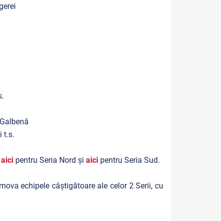
gerei
s.
 Galbenă
t.s.
i
aici
pentru Seria Nord și
aici
pentru Seria Sud.
mova echipele câștigătoare ale celor 2 Serii, cu