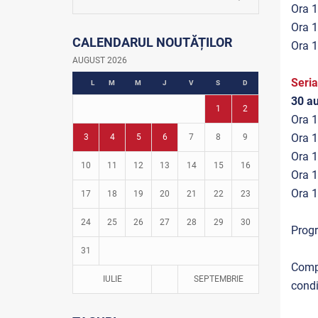
La firul ierbii
Ora 1
Community Development Officer
Ora 1
CALENDARUL NOUTĂȚILOR
Istoria fotbalului
Ora 1
Turneul Viitorul
AUGUST 2026
Fotbal în grădinițe
Seri
L
M
M
J
V
S
D
30 au
1
2
Ora 1
Ora 1
3
4
5
6
7
8
9
Ora 1
10
11
12
13
14
15
16
Ora 1
Ora 1
17
18
19
20
21
22
23
24
25
26
27
28
29
30
Progr
31
Compe
IULIE
SEPTEMBRIE
condi