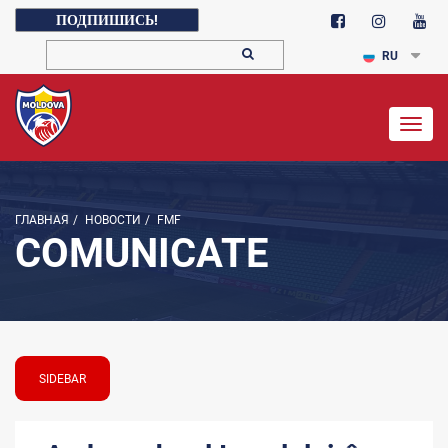
ПОДПИШИСЬ!
RU
Togg
navig
ГЛАВНАЯ
/
НОВОСТИ
/
FMF
COMUNICATE
SIDEBAR