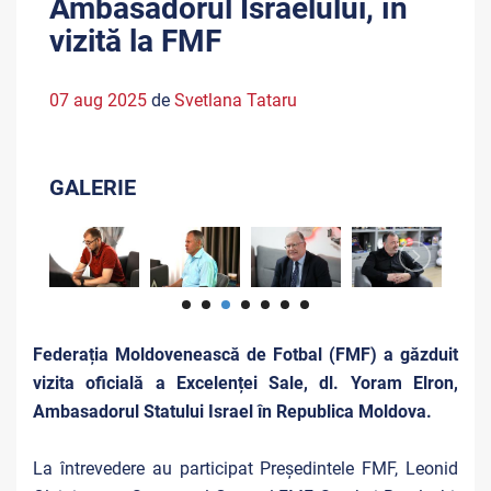
Ambasadorul Israelului, în
vizită la FMF
07 aug 2025
de
Svetlana Tataru
GALERIE
Federația Moldovenească de Fotbal (FMF) a găzduit
vizita oficială a Excelenței Sale, dl. Yoram Elron,
Ambasadorul Statului Israel în Republica Moldova.
La întrevedere au participat Președintele FMF, Leonid