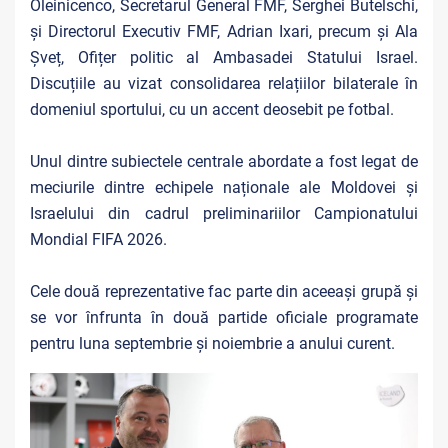
Oleinicenco, Secretarul General FMF, Serghei Butelschi,
și Directorul Executiv FMF, Adrian Ixari, precum și Ala
Șveț, Ofițer politic al Ambasadei Statului Israel.
Discuțiile au vizat consolidarea relațiilor bilaterale în
domeniul sportului, cu un accent deosebit pe fotbal.
Unul dintre subiectele centrale abordate a fost legat de
meciurile dintre echipele naționale ale Moldovei și
Israelului din cadrul preliminariilor Campionatului
Mondial FIFA 2026.
Cele două reprezentative fac parte din aceeași grupă și
se vor înfrunta în două partide oficiale programate
pentru luna septembrie și noiembrie a anului curent.