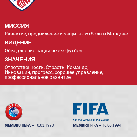
МИССИЯ
Развитие, продвижение и защита футбола в Молдове
ВИДЕНИЕ
Объединение нации через футбол
ЗНАЧЕНИЯ
Ответственность, Страсть, Команда;
Инновации, прогресс, хорошее управление,
профессиональное развитие
MEMBRU UEFA
--
10.02.1993
MEMBRU FIFA
--
16.06.1994