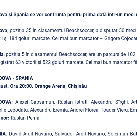
va și Spania se vor confrunta pentru prima dată într-un meci di
ova,
poziția 35 în clasamentul Beachsoccer, a disputat 50 meciuri
rii și 184 goluri marcate. Cei mai bun marcator – Grigore Cojocar
ia
, poziția 5 în clasamentul Beachsoccer, are un parcurs de 102 d
egistrat 63 victorii și 522 goluri marcate. Cel mai bun marcator f
OVA - SPANIA
ust. Ora 20:00. Orange Arena, Chișinău
DOVA:
Alexei Capsamun, Ruslan Istrati, Alexandru Sîrghi, Ar
lie Lepodatu, Alexandru Eremia, Andrei Florea, Toader Vieru, E
nor:
Ruslan Pernai
IA
: David Ardil Navarro, Salvador Ardil Navarro, Soleiman Ba