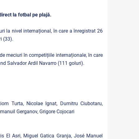
rect la fotbal pe plajă.
 la nivel internațional, în care a înregistrat 26
i (33).
e meciuri în competițiile internaționale, în care
iind Salvador Ardil Navarro (111 goluri).
tiom Turta, Nicolae Ignat, Dumitru Ciubotaru,
mmanuil Gerganov, Grigore Cojocari
tis El Asri, Miguel Gatica Granja, José Manuel