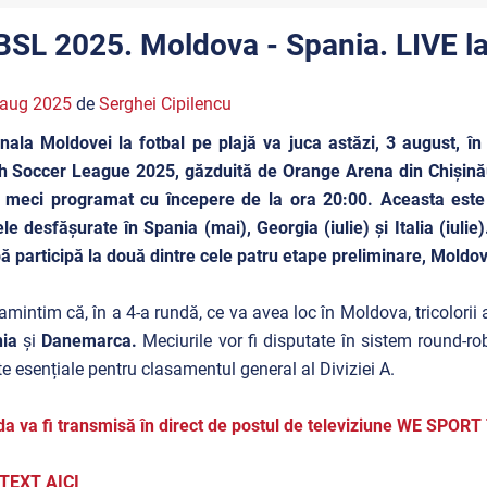
BSL 2025. Moldova - Spania. LIVE l
 aug 2025
de
Serghei Cipilencu
nala Moldovei la fotbal pe plajă va juca astăzi, 3 august, în
 Soccer League 2025, găzduită de Orange Arena din Chișinău. T
n meci programat cu începere de la ora 20:00. Aceasta est
le desfășurate în Spania (mai), Georgia (iulie) și Italia (iuli
ă participă la două dintre cele patru etape preliminare, Moldova
amintim că, în a 4-a rundă, ce va avea loc în Moldova, tricolorii a
nia
și
Danemarca.
Meciurile vor fi disputate în sistem round-
e esențiale pentru clasamentul general al Diviziei A.
da va fi transmisă în direct de postul de televiziune WE SPORT
 TEXT AICI