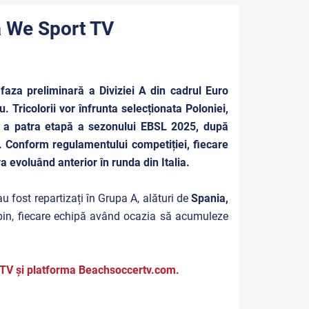
a We Sport TV
 faza preliminară a Diviziei A din cadrul Euro
ricolorii vor înfrunta selecționata Poloniei,
e a patra etapă a sezonului EBSL 2025, după
e). Conform regulamentului competiției, fiecare
 evoluând anterior în runda din Italia.
u fost repartizați în Grupa A, alături de
Spania,
robin, fiecare echipă având ocazia să acumuleze
 TV și platforma
Beachsoccertv.com.