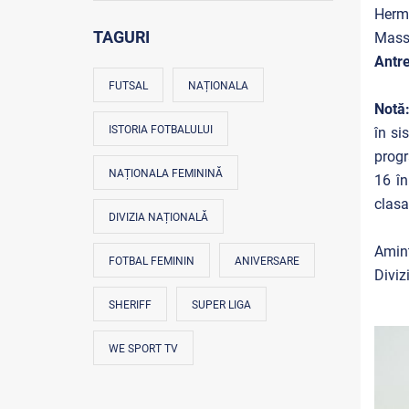
Herm
TAGURI
Masso
Antr
FUTSAL
NAȚIONALA
Notă
ISTORIA FOTBALULUI
în si
prog
NAȚIONALA FEMININĂ
16 în
clasa
DIVIZIA NAȚIONALĂ
Amint
FOTBAL FEMININ
ANIVERSARE
Divizi
SHERIFF
SUPER LIGA
WE SPORT TV