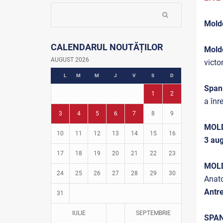
Fotbalul ne Unește
La firul ierbii
Moldo
Community Development Officer
CALENDARUL NOUTĂȚILOR
Istoria fotbalului
Mold
Turneul Viitorul
AUGUST 2026
victo
Fotbal în grădinițe
L
M
M
J
V
S
D
Span
1
2
a înr
3
4
5
6
7
8
9
MOLD
10
11
12
13
14
15
16
3 aug
17
18
19
20
21
22
23
MOL
24
25
26
27
28
29
30
Anato
Antre
31
IULIE
SEPTEMBRIE
SPAN