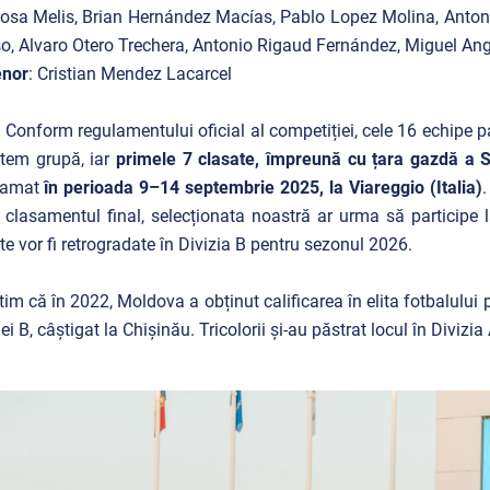
osa Melis, Brian Hernández Macías, Pablo Lopez Molina, Anto
, Alvaro Otero Trechera, Antonio Rigaud Fernández, Miguel An
enor
: Cristian Mendez Lacarcel
:
Conform regulamentului oficial al competiției, cele 16 echipe p
stem grupă, iar
primele 7 clasate, împreună cu țara gazdă a Su
ramat
în perioada 9–14 septembrie 2025, la Viareggio (Italia)
 clasamentul final, selecționata noastră ar urma să participe 
te vor fi retrogradate în Divizia B pentru sezonul 2026.
im că în 2022, Moldova a obținut calificarea în elita fotbalului 
ei B, câștigat la Chișinău. Tricolorii și-au
păstrat locul în Divizia 