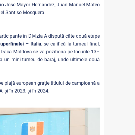
nio José Mayor Hernández, Juan Manuel Mateo
gel Santiso Mosquera
articipante în Divizia A dispută câte două etape
perfinalei – Italia
, se califică la turneul final,
.
Dacă Moldova se va poziționa pe locurile 13–
la un mini-turneu de baraj, unde ultimele două
pe plajă european grație titlului de campioană a
A, și în 2023, și în 2024.