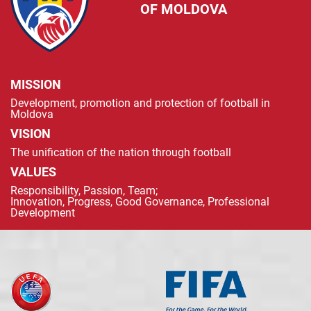
OF MOLDOVA
MISSION
Development, promotion and protection of football in
Moldova
VISION
The unification of the nation through football
VALUES
Responsibility, Passion, Team;
Innovation, Progress, Good Governance, Professional
Development