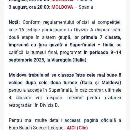
3 august, ora 20:00
:
MOLDOVA
– Spania
Notă:
Conform regulamentului oficial al competiției,
cele 16 echipe participante în Divizia A dispută câte
două etape în sistem grupă, iar
primele 7 clasate,
împreună cu țara gazdă a Superfinalei – Italia
, se
califică la turneul final, programat
în perioada 9–14
septembrie 2025, la Viareggio (Italia)
.
Moldova trebuie să se claseze între cele mai bune 8
echipe după cele două turnee (Italia și Moldova)
pentru a accede în Superfinală. În caz contrar, ultimele
4 clasate vor disputa meciuri pentru evitarea
retrogradării în Divizia B.
Pentru mai multe detalii accesați pagina oficială a
Euro Beach Soccer League -
AICI (Clic)