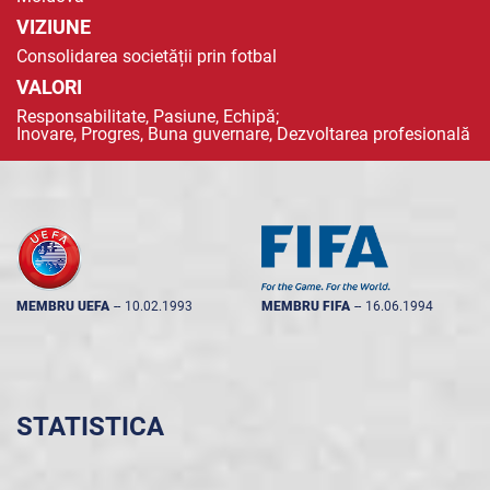
VIZIUNE
Consolidarea societății prin fotbal
VALORI
Responsabilitate, Pasiune, Echipă;
Inovare, Progres, Buna guvernare, Dezvoltarea profesională
MEMBRU UEFA
--
10.02.1993
MEMBRU FIFA
--
16.06.1994
STATISTICA