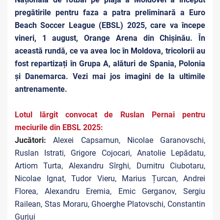
pregătirile pentru faza a patra preliminară a Euro
Beach Soccer League (EBSL) 2025, care va începe
vineri, 1 august, Orange Arena din Chișinău. În
această rundă, ce va avea loc în Moldova, tricolorii au
fost repartizați în Grupa A, alături de Spania, Polonia
și Danemarca.
Vezi mai jos imagini de la ultimile
antrenamente.
Lotul lărgit convocat de Ruslan Pernai pentru
meciurile din EBSL 2025:
Jucători:
Alexei Capsamun, Nicolae Garanovschi,
Ruslan Istrati, Grigore Cojocari, Anatolie Lepădatu,
Artiom Turta, Alexandru Sîrghi, Dumitru Ciubotaru,
Nicolae Ignat, Tudor Vieru, Marius Țurcan, Andrei
Florea, Alexandru Eremia, Emic Gerganov, Sergiu
Railean, Stas Moraru, Ghoerghe Platovschi, Constantin
Gurjui