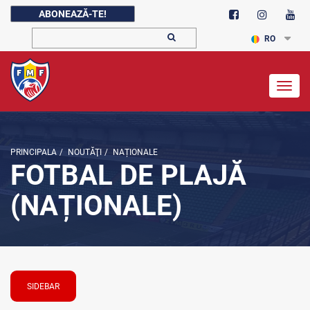
ABONEAZĂ-TE!
RO
Togg
navig
PRINCIPALA
/
NOUTĂŢI
/
NAȚIONALE
FOTBAL DE PLAJĂ
(NAȚIONALE)
SIDEBAR