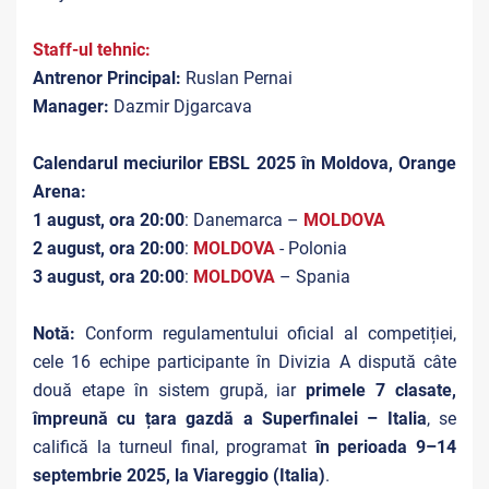
Staff-ul tehnic:
Antrenor Principal:
Ruslan Pernai
Manager:
Dazmir Djgarcava
Calendarul meciurilor EBSL 2025 în Moldova, Orange
Arena:
1 august, ora 20:00
: Danemarca –
MOLDOVA
2 august, ora 20:00
:
MOLDOVA
- Polonia
3 august, ora 20:00
:
MOLDOVA
– Spania
Notă:
Conform regulamentului oficial al competiției,
cele 16 echipe participante în Divizia A dispută câte
două etape în sistem grupă, iar
primele 7 clasate,
împreună cu țara gazdă a Superfinalei – Italia
, se
califică la turneul final, programat
în perioada 9–14
septembrie 2025, la Viareggio (Italia)
.