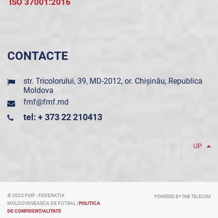
ISO 37001:2016
CONTACTE
str. Tricolorului, 39, MD-2012, or. Chișinău, Republica
Moldova
fmf@fmf.md
tel: + 373 22 210413
UP
© 2023 FMF - FEDERAȚIA
POWERED BY ONE TELECOM
MOLDOVENEASCA DE FOTBAL |
POLITICA
DE CONFIDENȚIALITATE