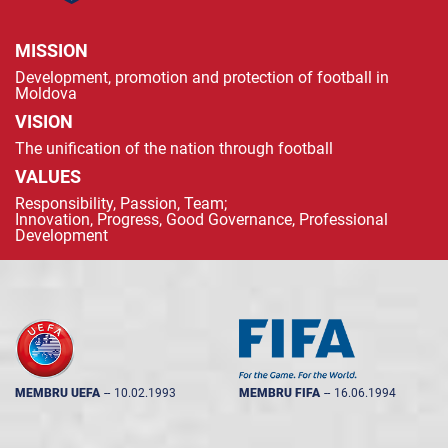
MISSION
Development, promotion and protection of football in
Moldova
VISION
The unification of the nation through football
VALUES
Responsibility, Passion, Team;
Innovation, Progress, Good Governance, Professional
Development
MEMBRU UEFA
--
10.02.1993
MEMBRU FIFA
--
16.06.1994