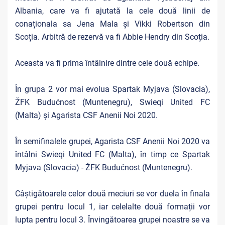
Albania, care va fi ajutată la cele două linii de
conaționala sa Jena Mala și Vikki Robertson din
Scoția. Arbitră de rezervă va fi Abbie Hendry din Scoția.
Aceasta va fi prima întâlnire dintre cele două echipe.
În grupa 2 vor mai evolua
Spartak Myjava (Slovacia),
ŽFK Budućnost (Muntenegru), Swieqi United FC
(Malta) și Agarista CSF Anenii Noi 2020.
În semifinalele grupei,
Agarista CSF Anenii Noi 2020 va
întâlni Swieqi United FC (Malta), în timp ce Spartak
Myjava (Slovacia) - ŽFK Budućnost (Muntenegru).
Câștigătoarele celor două meciuri se vor duela în finala
grupei pentru locul 1, iar celelalte două formații vor
lupta pentru locul 3. Învingătoarea grupei noastre se va