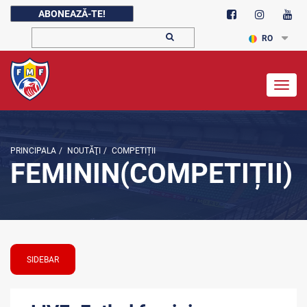
ABONEAZĂ-TE!
RO
Togg
navig
PRINCIPALA
/
NOUTĂŢI
/
COMPETIȚII
FEMININ(COMPETIȚII)
SIDEBAR