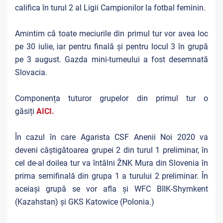
califica în turul 2 al Ligii Campionilor la fotbal feminin.
Amintim că toate meciurile din primul tur vor avea loc
pe 30 iulie, iar pentru f
inală și pentru locul 3 în grupă
pe 3 august. Gazda mini-turneului a fost desemnată
Slovacia.
Componența tuturor grupelor din primul tur o
găsiți
AICI.
În cazul în care Agarista CSF Anenii Noi 2020 va
deveni câștigătoarea grupei 2 din turul 1 preliminar, în
cel de-al doilea tur va întâlni ŽNK Mura din Slovenia în
prima semifinală din grupa 1 a turului 2 preliminar. În
aceiași grupă se vor afla și WFC BIIK-Shymkent
(Kazahstan) și GKS Katowice (Polonia.)