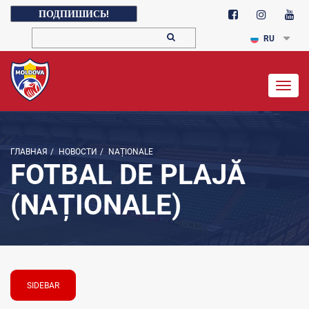
ПОДПИШИСЬ!
RU
Togg
navig
ГЛАВНАЯ
/
НОВОСТИ
/
NAȚIONALE
FOTBAL DE PLAJĂ
(NAȚIONALE)
SIDEBAR