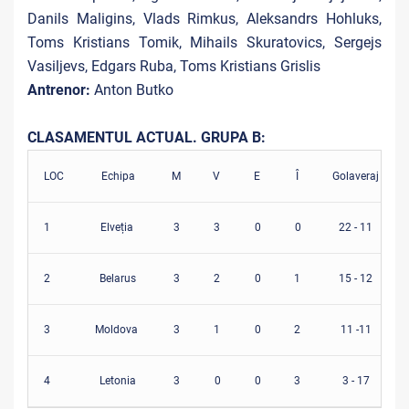
Danils Maligins, Vlads Rimkus, Aleksandrs Hohluks,
Toms Kristians Tomik, Mihails Skuratovics, Sergejs
Vasiljevs, Edgars Ruba, Toms Kristians Grislis
Antrenor:
Anton Butko
CLASAMENTUL ACTUAL. GRUPA B:
LOC
Echipa
M
V
E
Î
Golaveraj
1
Elveția
3
3
0
0
22 - 11
2
Belarus
3
2
0
1
15 - 12
3
Moldova
3
1
0
2
11 -11
4
Letonia
3
0
0
3
3 - 17