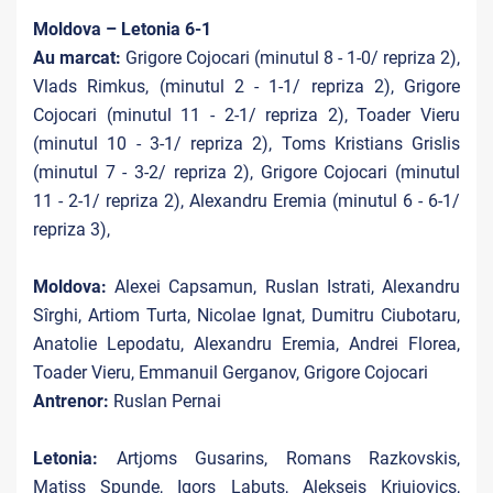
Moldova – Letonia 6-1
Au marcat:
Grigore Cojocari (minutul 8 - 1-0/ repriza 2),
Vlads Rimkus, (minutul 2 - 1-1/ repriza 2), Grigore
Cojocari (minutul 11 - 2-1/ repriza 2), Toader Vieru
(minutul 10 - 3-1/ repriza 2), Toms Kristians Grislis
(minutul 7 - 3-2/ repriza 2), Grigore Cojocari (minutul
11 - 2-1/ repriza 2), Alexandru Eremia (minutul 6 - 6-1/
repriza 3),
Moldova:
Alexei Capsamun, Ruslan Istrati, Alexandru
Sîrghi, Artiom Turta, Nicolae Ignat, Dumitru Ciubotaru,
Anatolie Lepodatu, Alexandru Eremia, Andrei Florea,
Toader Vieru, Emmanuil Gerganov, Grigore Cojocari
Antrenor:
Ruslan Pernai
Letonia:
Artjoms Gusarins, Romans Razkovskis,
Matiss Spunde, Igors Labuts, Aleksejs Krjujovics,