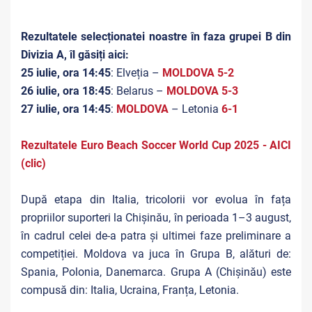
Rezultatele selecționatei noastre în faza grupei B din
Divizia A, îl găsiți
aici
:
25 iulie, ora 14:45
: Elveția –
MOLDOVA 5-2
26 iulie, ora 18:45
: Belarus –
MOLDOVA 5-3
27 iulie, ora 14:45
:
MOLDOVA
– Letonia
6-1
Rezultatele Euro Beach Soccer World Cup 2025 - AICI
(clic)
După etapa din Italia, tricolorii vor evolua în fața
propriilor suporteri la Chișinău, în perioada 1–3 august,
în cadrul celei de-a patra și ultimei faze preliminare a
competiției. Moldova va juca în Grupa B, alături de:
Spania, Polonia, Danemarca. Grupa A (Chișinău) este
compusă din: Italia, Ucraina, Franța, Letonia.