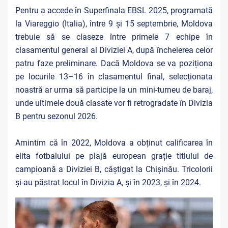
Pentru a accede în Superfinala EBSL 2025, programată
la Viareggio (Italia), între 9 și 15 septembrie, Moldova
trebuie să se claseze între primele 7 echipe în
clasamentul general al Diviziei A, după încheierea celor
patru faze preliminare. Dacă Moldova se va poziționa
pe locurile 13–16 în clasamentul final, selecționata
noastră ar urma să participe la un mini-turneu de baraj,
unde ultimele două clasate vor fi retrogradate în Divizia
B pentru sezonul 2026.
Amintim că în 2022, Moldova a obținut calificarea în
elita fotbalului pe plajă european grație titlului de
campioană a Diviziei B, câștigat la Chișinău. Tricolorii
și-au
păstrat locul în Divizia A, și în 2023, și în 2024.