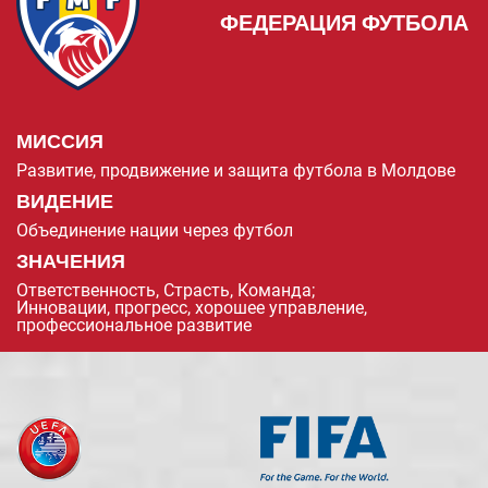
ФЕДЕРАЦИЯ ФУТБОЛА
МИССИЯ
Развитие, продвижение и защита футбола в Молдове
ВИДЕНИЕ
Объединение нации через футбол
ЗНАЧЕНИЯ
Ответственность, Страсть, Команда;
Инновации, прогресс, хорошее управление,
профессиональное развитие