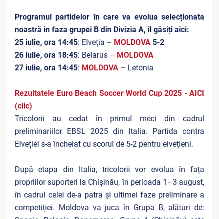
Programul partidelor în care va evolua selecționata
noastră în faza grupei B din Divizia A, îl găsiți
aici
:
25 iulie, ora 14:45
: Elveția –
MOLDOVA
5-2
26 iulie, ora 18:45
: Belarus –
MOLDOVA
27 iulie, ora 14:45
:
MOLDOVA
– Letonia
Rezultatele Euro Beach Soccer World Cup 2025 - AICI
(clic)
Tricolorii au cedat în primul meci din cadrul
preliminariilor EBSL 2025 din Italia. Partida contra
Elveției s-a încheiat cu scorul de 5-2 pentru elvețieni.
După etapa din Italia, tricolorii vor evolua în fața
propriilor suporteri la Chișinău, în perioada 1–3 august,
în cadrul celei de-a patra și ultimei faze preliminare a
competiției. Moldova va juca în Grupa B, alături de: