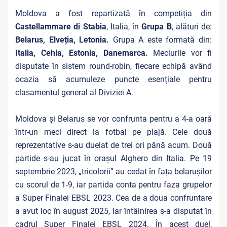
Moldova a fost repartizată în competiția din
Castellammare di Stabia
, Italia, în
Grupa B
, alături de:
Belarus, Elveția, Letonia.
Grupa A este formată din:
Italia, Cehia, Estonia, Danemarca.
Meciurile vor fi
disputate în sistem round-robin, fiecare echipă având
ocazia să acumuleze puncte esențiale pentru
clasamentul general al Diviziei A.
Moldova și Belarus se vor confrunta pentru a 4-a oară
într-un meci direct la fotbal pe plajă. Cele două
reprezentative s-au duelat de trei ori până acum. Două
partide s-au jucat în orașul Alghero din Italia. Pe 19
septembrie 2023, „tricolorii” au cedat în fața belarușilor
cu scorul de 1-9, iar partida conta pentru faza grupelor
a Super Finalei EBSL 2023. Cea de a doua confruntare
a avut loc în august 2025, iar întâlnirea s-a disputat în
cadrul Super Finalei EBSL 2024. În acest duel,