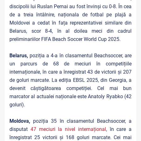
discipolii lui Ruslan Pernai au fost învinși cu 0-8. În cea
de a treia întâlnire, n
aționala de fotbal pe plajă a
Moldovei a cedat în fața reprezentativei similare din
Belarus, scor 8-4, în al doilea meci din cadrul
preliminariilor FIFA Beach Soccer World Cup 2025.
Belarus,
poziția a 4-a în clasamentul Beachsoccer, are
un parcurs de 68 de meciuri în competițiile
internaționale, în care a înregistrat 43 de victorii și 207
de goluri marcate. La ediția EBSL 2025, din Georgia, a
devenit câștigătoarea competiției. Cel mai bun
marcator al actualei naționale este Anatoly Ryabko (42
goluri).
Moldova,
poziția 35 în clasamentul Beachsoccer, a
disputat
47 meciuri la nivel internațional
, în care a
înregistrat 25 victorii și 168 goluri marcate. Cei mai