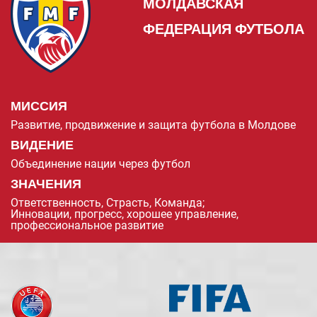
МОЛДАВСКАЯ
ФЕДЕРАЦИЯ ФУТБОЛА
МИССИЯ
Развитие, продвижение и защита футбола в Молдове
ВИДЕНИЕ
Объединение нации через футбол
ЗНАЧЕНИЯ
Ответственность, Страсть, Команда;
Инновации, прогресс, хорошее управление,
профессиональное развитие