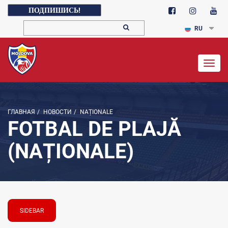
ПОДПИШИСЬ!
RU
Togg
navig
ГЛАВНАЯ
/
НОВОСТИ
/
NAȚIONALE
FOTBAL DE PLAJĂ
(NAȚIONALE)
SIDEBAR