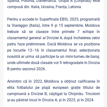
Spania, Polonia, Danemarca. Grupa A (Chișinău) este
compusă din: Italia, Ucraina, Franța, Letonia.
Pentru a accede în Superfinala EBSL 2025, programată
la Viareggio (Italia), între 9 și 15 septembrie, Moldova
trebuie să se claseze între primele 7 echipe în
clasamentul general al Diviziei A, după încheierea celor
patru faze preliminare. Dacă Moldova se va poziționa
pe locurile 13–16 în clasamentul final, selecționata
noastră ar urma să participe la un mini-turneu de baraj,
unde ultimele două clasate vor fi retrogradate în Divizia
B pentru sezonul 2026.
Amintim că în 2022, Moldova a obținut calificarea în
elita fotbalului pe plajă european grație titlului de
campioană a Diviziei B, câștigat la Chișinău. Tricolorii
și-au
păstrat locul în Divizia A, și în 2023, și în 2024.