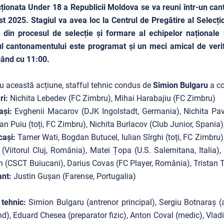
ționata Under 18 a Republicii Moldova se va reuni într-un can
t 2025. Stagiul va avea loc la Centrul de Pregătire al Selecți
 din procesul de selecție și formare al echipelor naționale p
l cantonamentului este programat și un meci amical de veri
ând cu 11:00.
u această acțiune, stafful tehnic condus de
Simion Bulgaru
a co
ri:
Nichita Lebedev (FC Zimbru), Mihai Harabajiu (FC Zimbru)
ași:
Evghenii Macarov (DJK Ingolstadt, Germania), Nichita Pavl
n Puiu (toți, FC Zimbru), Nichita Burlacov (Club Junior, Spania
cași:
Tamer Wati, Bogdan Butucel, Iulian Sîrghi (toți, FC Zimbru),
 (Viitorul Cluj, România), Matei Țopa (U.S. Salernitana, Italia)
 (CSCT Buiucani), Darius Covas (FC Player, România), Tristan
ant:
Justin Gușan (Farense, Portugalia)
 tehnic:
Simion Bulgaru (antrenor principal), Sergiu Botnaraș (a
d), Eduard Chesea (preparator fizic), Anton Coval (medic), Vladi