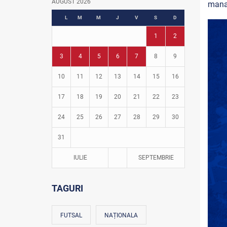
AUGUST 2026
mana
Fotbal în grădinițe
L
M
M
J
V
S
D
1
2
3
4
5
6
7
8
9
10
11
12
13
14
15
16
17
18
19
20
21
22
23
24
25
26
27
28
29
30
31
IULIE
SEPTEMBRIE
TAGURI
FUTSAL
NAȚIONALA