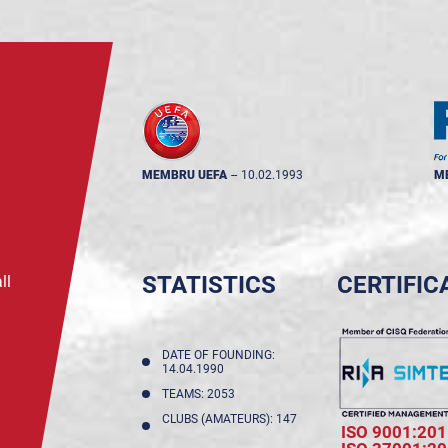
MEMBRU UEFA
--
10.02.1993
M
STATISTICS
CERTIFIC
ll
DATE OF FOUNDING:
14.04.1990
TEAMS: 2053
CLUBS (AMATEURS): 147
ISO 9001:201