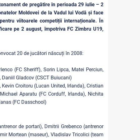
tonament de pregătire în perioada 29 iulie – 2
onatelor Moldovei de la Vadul lui Vodă și face
entru viitoarele competiții internaționale. În
ficare pe 2 august, împotriva FC Zimbru U19,
nvocat 20 de jucători născuți în 2008:
enco (FC Sheriff), Sorin Lipca, Matei Perciun,
), Daniil Gladcov (CSCT Buiucani)
 Kevin Croitoru (Lucan United, Irlanda), Cristian
, Michael Aparatu (FC Corduff, Irlanda), Nichita
 Tanas (FC Dasschool)
ntrenor de portari), Dmitrii Grebenco (antrenor
mir Mortean (maseur), Vladislav Tricolici (team