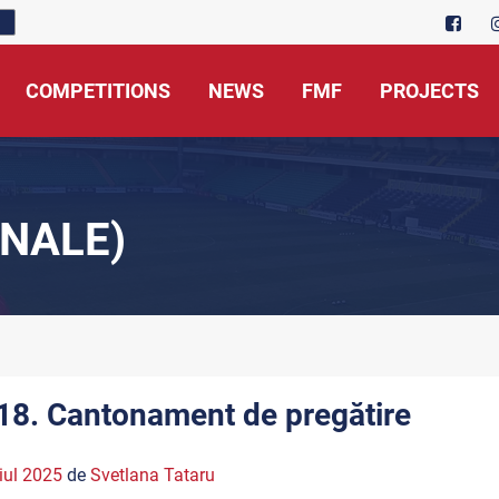
COMPETITIONS
NEWS
FMF
PROJECTS
NALE)
18. Cantonament de pregătire
iul 2025
de
Svetlana Tataru