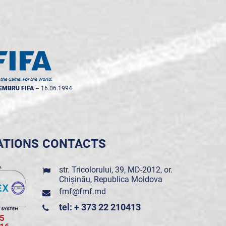
EMBRU FIFA
--
16.06.1994
ATIONS
CONTACTS
str. Tricolorului, 39, MD-2012, or.
Chișinău, Republica Moldova
fmf@fmf.md
tel: + 373 22 210413
5