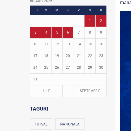
AUGUST 2026
mana
Fotbal în grădinițe
L
M
M
J
V
S
D
1
2
3
4
5
6
7
8
9
10
11
12
13
14
15
16
17
18
19
20
21
22
23
24
25
26
27
28
29
30
31
IULIE
SEPTEMBRIE
TAGURI
FUTSAL
NAȚIONALA