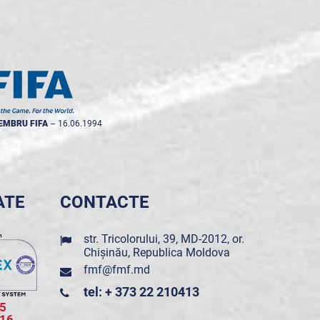
EMBRU FIFA
--
16.06.1994
ATE
CONTACTE
str. Tricolorului, 39, MD-2012, or.
Chișinău, Republica Moldova
fmf@fmf.md
tel: + 373 22 210413
5
016