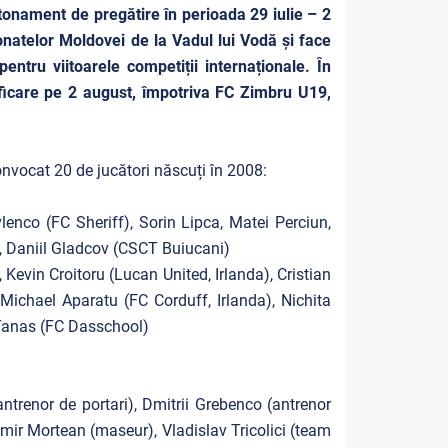
tonament de pregătire în perioada 29 iulie – 2
onatelor Moldovei de la Vadul lui Vodă și face
entru viitoarele competiții internaționale. În
ficare pe 2 august, împotriva FC Zimbru U19,
nvocat 20 de jucători născuți în 2008:
enco (FC Sheriff), Sorin Lipca, Matei Perciun,
), Daniil Gladcov (CSCT Buiucani)
 Kevin Croitoru (Lucan United, Irlanda), Cristian
, Michael Aparatu (FC Corduff, Irlanda), Nichita
 Tanas (FC Dasschool)
ntrenor de portari), Dmitrii Grebenco (antrenor
mir Mortean (maseur), Vladislav Tricolici (team