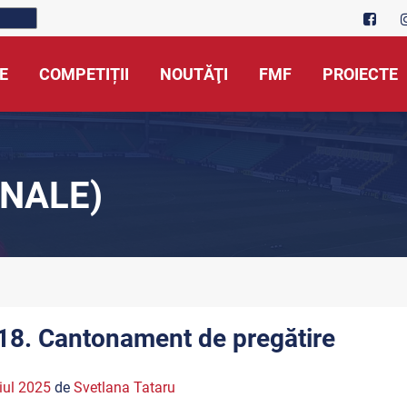
E
COMPETIȚII
NOUTĂŢI
FMF
PROIECTE
NALE)
18. Cantonament de pregătire
iul 2025
de
Svetlana Tataru