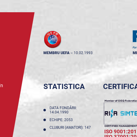
MEMBRU UEFA
--
10.02.1993
M
STATISTICA
CERTIFIC
în
DATA FONDĂRII:
14.04.1990
ECHIPE: 2053
CLUBURI (AMATORI): 147
ISO 9001:201
ISO 37001:2