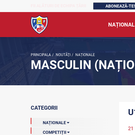
FII ALĂTURI DE ECHIPA ȚĂRII
ABONEAZĂ-TE!
NAȚIONAL
PRINCIPALA
/
NOUTĂŢI
/
NAȚIONALE
MASCULIN (NAȚIO
CATEGORII
U
NAȚIONALE
21 
COMPETIȚII