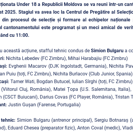
ționata Under 18 a Republicii Moldova se va reuni într-un can
t 2025. Stagiul va avea loc la Centrul de Pregătire al Selecți
 din procesul de selecție și formare al echipelor naționale p
l cantonamentului este programat și un meci amical de veri
ând cu 11:00.
u această acțiune, stafful tehnic condus de
Simion Bulgaru
a co
ri:
Nichita Lebedev (FC Zimbru), Mihai Harabajiu (FC Zimbru)
ași:
Evghenii Macarov (DJK Ingolstadt, Germania), Nichita Pavl
n Puiu (toți, FC Zimbru), Nichita Burlacov (Club Junior, Spania
cași:
Tamer Wati, Bogdan Butucel, Iulian Sîrghi (toți, FC Zimbru),
 (Viitorul Cluj, România), Matei Țopa (U.S. Salernitana, Italia)
 (CSCT Buiucani), Darius Covas (FC Player, România), Tristan
ant:
Justin Gușan (Farense, Portugalia)
 tehnic:
Simion Bulgaru (antrenor principal), Sergiu Botnaraș (a
d), Eduard Chesea (preparator fizic), Anton Coval (medic), Vladi