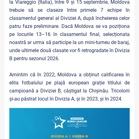
la Viareggio (Italia), între 9 și 15 septembrie, Moldova
trebuie să se claseze între primele 7 echipe în
clasamentul general al Diviziei A, după încheierea celor
patru faze preliminare. Dacă Moldova se va poziționa
pe locurile 13–16 în clasamentul final, selecționata
noastră ar urma să participe la un mini-turneu de baraj,
unde ultimele două clasate vor fi retrogradate în Divizia
B pentru sezonul 2026.
Amintim că în 2022, Moldova a obținut calificarea în
elita fotbalului pe plajă european grație titlului de
campioană a Diviziei B, câștigat la Chișinău. Tricolorii
și-au
păstrat locul în Divizia A, și în 2023, și în 2024.