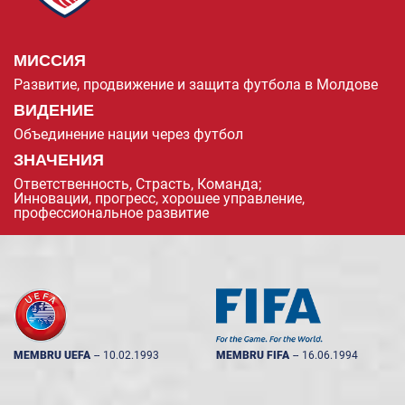
МИССИЯ
Развитие, продвижение и защита футбола в Молдове
ВИДЕНИЕ
Объединение нации через футбол
ЗНАЧЕНИЯ
Ответственность, Страсть, Команда;
Инновации, прогресс, хорошее управление,
профессиональное развитие
MEMBRU UEFA
--
10.02.1993
MEMBRU FIFA
--
16.06.1994