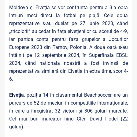
Moldova și Elveția se vor confrunta pentru a 3-a oară
într-un meci direct la fotbal pe plajă. Cele două
reprezentative s-au duelat pe 27 iunie 2023, când
„tricolorii” au cedat în fața elvețienilor cu scorul de 4-9,
iar partida conta pentru faza grupelor a Jocurilor
Europene 2023 din Tarnov, Polonia. A doua oară s-au
întâlnit pe 12 septembrie 2024, în Superfinala EBSL
2024, când naționala noastră
a fost învinsă de
reprezentativa similară din Elveția în extra time, scor 4-
6.
Elveția
, poziția 14 în clasamentul Beachsoccer, are un
parcurs de 52 de meciuri în competițiile internaționale,
în care a înregistrat 32 victorii și 306 goluri marcate.
Cel mai bun marcator fiind Glen David Hodel (22
goluri).