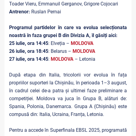
Toader Vieru, Emmanuil Gerganov, Grigore Cojocari
Antrenor:
Ruslan Pernai
Programul partidelor în care va evolua selecționata
noastră în faza grupei B din Divizia A, îl găsiți
aici
:
25 iulie, ora 14:45
: Elveția –
MOLDOVA
26 iulie, ora 18:45
: Belarus –
MOLDOVA
27 iulie, ora 14:45
:
MOLDOVA
– Letonia
După etapa din Italia, tricolorii vor evolua în fața
propriilor suporteri la Chișinău, în perioada 1–3 august,
în cadrul celei de-a patra și ultimei faze preliminare a
competiției. Moldova va juca în Grupa B, alături de:
Spania, Polonia, Danemarca. Grupa A (Chișinău) este
compusă din: Italia, Ucraina, Franța, Letonia.
Pentru a accede în Superfinala EBSL 2025, programată