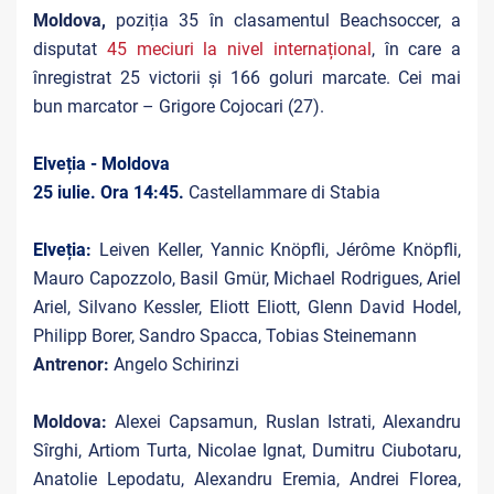
Moldova,
poziția 35 în clasamentul Beachsoccer, a
disputat
45 meciuri la nivel internațional
, în care a
înregistrat 25 victorii și 166 goluri marcate. Cei mai
bun marcator – Grigore Cojocari (27).
Elveția - Moldova
25 iulie. Ora 14:45.
Castellammare di Stabia
Elveția:
Leiven Keller, Yannic Knöpfli, Jérôme Knöpfli,
Mauro Capozzolo, Basil Gmür, Michael Rodrigues, Ariel
Ariel, Silvano Kessler, Eliott Eliott, Glenn David Hodel,
Philipp Borer, Sandro Spacca, Tobias Steinemann
Antrenor:
Angelo Schirinzi
Moldova:
Alexei Capsamun, Ruslan Istrati, Alexandru
Sîrghi, Artiom Turta, Nicolae Ignat, Dumitru Ciubotaru,
Anatolie Lepodatu, Alexandru Eremia, Andrei Florea,