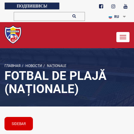
ПОДПИШИСЬ!
RU
Togg
navig
ГЛАВНАЯ
/
НОВОСТИ
/
NAȚIONALE
FOTBAL DE PLAJĂ
(NAȚIONALE)
SIDEBAR