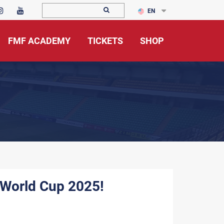
EN
FMF ACADEMY
TICKETS
SHOP
 World Cup 2025!