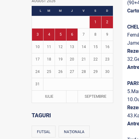
AUGUST 2026
(90+
Fotbal în grădinițe
Cart
L
M
M
J
V
S
D
1
2
CHE
Ferná
3
4
5
6
7
8
9
James
10
11
12
13
14
15
16
Reze
32.Ge
17
18
19
20
21
22
23
Antr
24
25
26
27
28
29
30
PARI
31
5.Mar
IULIE
SEPTEMBRIE
10.Ou
Reze
TAGURI
43.Ka
Antr
FUTSAL
NAȚIONALA