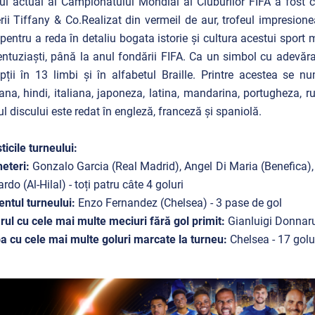
ul actual al Campionatului Mondial al Cluburilor FIFA a fost 
erii Tiffany & Co.Realizat din vermeil de aur, trofeul impresion
 pentru a reda în detaliu bogata istorie și cultura acestui sport 
entuziaști, până la anul fondării FIFA. Ca un simbol cu adevărat 
ipții în 13 limbi și în alfabetul Braille. Printre acestea se 
na, hindi, italiana, japoneza, latina, mandarina, portugheza, ru
ul discului este redat în engleză, franceză și spaniolă.
sticile turneului:
eteri:
Gonzalo Garcia (Real Madrid), Angel Di Maria (Benefica
rdo (Al-Hilal) - toți patru câte 4 goluri
entul turneului:
Enzo Fernandez
(Chelsea) - 3 pase de gol
rul cu cele mai multe meciuri fără gol primit:
Gianluigi Donnar
a cu cele mai multe goluri marcate la turneu:
Chelsea - 17 golu