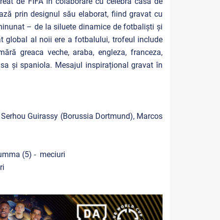
creat de FIFA în colaborare cu celebra casă de
ează prin designul său elaborat, fiind gravat cu
minunat – de la siluete dinamice de fotbaliști și
global al noii ere a fotbalului, trofeul include
numără greaca veche, araba, engleza, franceza,
sa și spaniola. Mesajul inspirațional gravat în
), Serhou Guirassy (Borussia Dortmund), Marcos
umma (5) - meciuri
ri