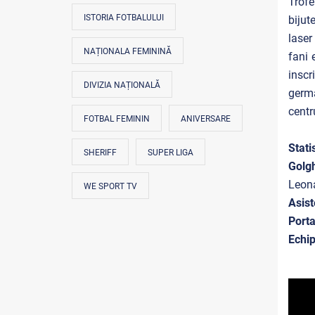
Trofe
ISTORIA FOTBALULUI
bijut
laser
NAȚIONALA FEMININĂ
fani 
inscr
DIVIZIA NAȚIONALĂ
germa
centr
FOTBAL FEMININ
ANIVERSARE
Stati
SHERIFF
SUPER LIGA
Golgh
Leona
WE SPORT TV
Asist
Porta
Echip