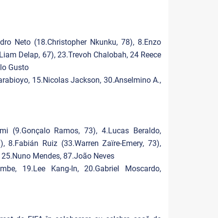
edro Neto (18.Christopher Nkunku, 78), 8.Enzo
.Liam Delap, 67), 23.Trevoh Chalobah, 24 Reece
lo Gusto
darabioyo, 15.Nicolas Jackson, 30.Anselmino A.,
mi (9.Gonçalo Ramos, 73), 4.Lucas Beraldo,
), 8.Fabián Ruiz (33.Warren Zaïre-Emery, 73),
a, 25.Nuno Mendes, 87.João Neves
mbe, 19.Lee Kang-In, 20.Gabriel Moscardo,