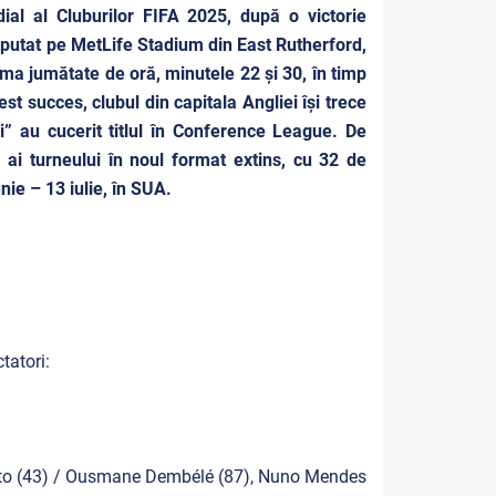
al al Cluburilor FIFA 2025, după o victorie
isputat pe MetLife Stadium din East Rutherford,
ima jumătate de oră, minutele 22 și 30, în timp
t succes, clubul din capitala Angliei își trece
i” au cucerit titlul în Conference League. De
 ai turneului în noul format extins, cu 32 de
nie – 13 iulie, în SUA.
tatori:
sto (43) / Ousmane Dembélé (87), Nuno Mendes