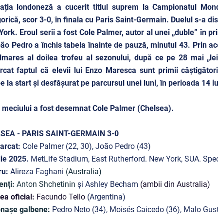
ația londoneză a cucerit titlul suprem la Campionatul Mondi
orică, scor 3-0, în finala cu Paris Saint-Germain. Duelul s-a d
ork. Eroul serii a fost Cole Palmer, autor al unei „duble” în pr
ão Pedro a închis tabela înainte de pauză, minutul 43. Prin aces
lmares al doilea trofeu al sezonului, după ce pe 28 mai „lei
cat faptul că elevii lui Enzo Maresca sunt primii câștigători
e la start și desfășurat pe parcursul unei luni, în perioada 14 iu
meciului a fost desemnat Cole Palmer (Chelsea).
SEA - PARIS SAINT-GERMAIN 3-0
arcat:
Cole Palmer (22, 30), João Pedro (43)
lie 2025.
MetLife Stadium, East Rutherford. New York, SUA. Spec
ru:
Alireza Faghani
(Australia)
enți:
Anton Shchetinin
și Ashley Becham
(ambii din Australia)
lea oficial:
Facundo Tello
(Argentina)
onașe galbene:
Pedro Neto (34), Moisés Caicedo (36), Malo Gu