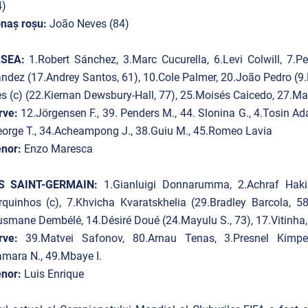
4)
onaș roșu:
João Neves (84)
LSEA:
1.Robert Sánchez, 3.Marc Cucurella, 6.Levi Colwill, 7.P
ndez (17.Andrey Santos, 61), 10.Cole Palmer, 20.João Pedro (9
 (c) (22.Kiernan Dewsbury-Hall, 77), 25.Moisés Caicedo, 27.Ma
rve:
12.Jörgensen F., 39. Penders M., 44. Slonina G., 4.Tosin A
orge T., 34.Acheampong J., 38.Guiu M., 45.Romeo Lavia
enor:
Enzo Maresca
S SAINT-GERMAIN:
1.Gianluigi Donnarumma, 2.Achraf Haki
quinhos (c), 7.Khvicha Kvaratskhelia (29.Bradley Barcola, 58
smane Dembélé, 14.Désiré Doué (24.Mayulu S., 73), 17.Vitinh
rve:
39.Matvei Safonov, 80.Arnau Tenas, 3.Presnel Kimpe
mara N., 49.Mbaye I.
enor:
Luis Enrique