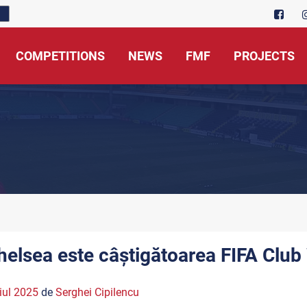
COMPETITIONS
NEWS
FMF
PROJECTS
helsea este câștigătoarea FIFA Club
iul 2025
de
Serghei Cipilencu