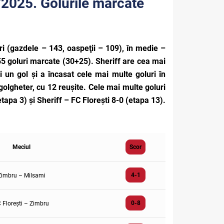
/2025. Golurile marcate
ri (gazdele – 143, oaspeţii – 109), în medie –
55 goluri marcate (30+25). Sheriff are cea mai
i un gol și a încasat cele mai multe goluri în
golgheter, cu 12 reușite. Cele mai multe goluri
tapa 3) și Sheriff – FC Florești 8-0 (etapa 13).
Meciul
Scor
4-1
Zimbru – Milsami
0-8
 Florești – Zimbru