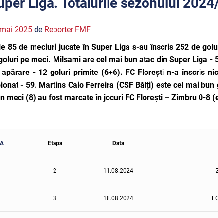
uper Liga. Totalurile sezonului 2024
 mai 2025
de
Reporter FMF
le 85 de meciuri jucate în Super Liga s-au înscris
252 de golu
goluri pe meci. Milsami are cel mai bun atac din Super Liga - 
apărare - 12 goluri primite (6+6). FC Florești n-a înscris nic
onat - 59. Martins Caio Ferreira (CSF Bălți) este cel mai bun 
un meci (8) au fost marcate în jocuri FC Florești – Zimbru 0-8 (e
ZA
Etapa
Data
2
11.08.2024
3
18.08.2024
FC