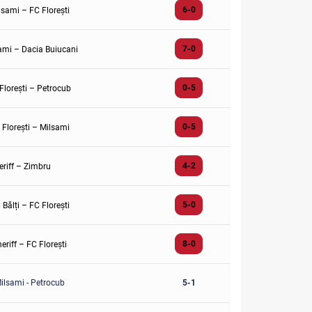
6-0
lsami – FC Florești
7-0
ami – Dacia Buiucani
0-5
Florești – Petrocub
0-5
 Florești – Milsami
4-2
eriff – Zimbru
5-0
 Bălți – FC Florești
8-0
eriff – FC Florești
ilsami - Petrocub
5-1