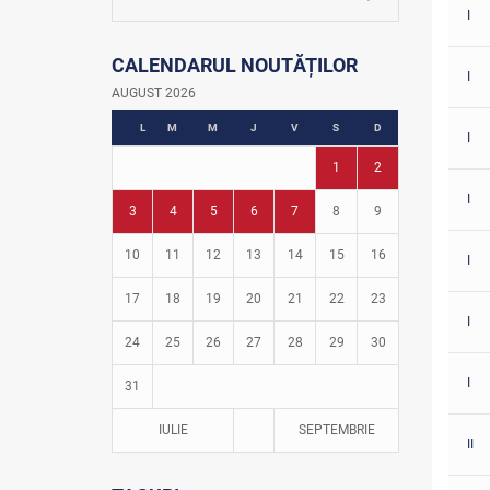
La firul ierbii
I
Community Development Officer
CALENDARUL NOUTĂȚILOR
Istoria fotbalului
I
Turneul Viitorul
AUGUST 2026
Fotbal în grădinițe
L
M
M
J
V
S
D
I
1
2
I
3
4
5
6
7
8
9
10
11
12
13
14
15
16
I
17
18
19
20
21
22
23
I
24
25
26
27
28
29
30
I
31
IULIE
SEPTEMBRIE
II