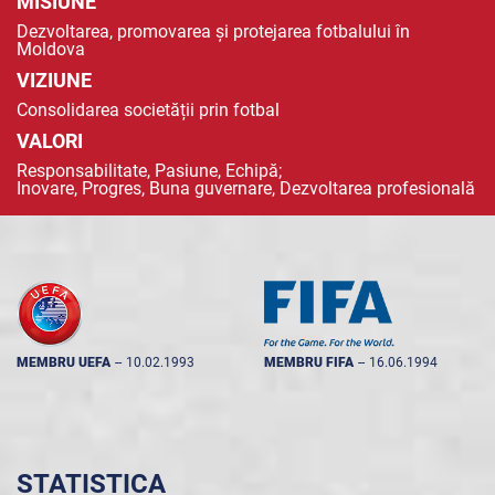
MISIUNE
Dezvoltarea, promovarea și protejarea fotbalului în
Moldova
VIZIUNE
Consolidarea societății prin fotbal
VALORI
Responsabilitate, Pasiune, Echipă;
Inovare, Progres, Buna guvernare, Dezvoltarea profesională
MEMBRU UEFA
--
10.02.1993
MEMBRU FIFA
--
16.06.1994
STATISTICA