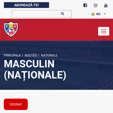
ABONEAZĂ-TE!
RO
Togg
navig
PRINCIPALA
/
NOUTĂŢI
/
NAȚIONALE
MASCULIN
(NAȚIONALE)
SIDEBAR