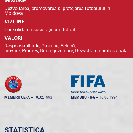
MISIUNE
Dezvoltarea, promovarea și protejarea fotbalului în
Moldova
VIZIUNE
Consolidarea societății prin fotbal
VALORI
Responsabilitate, Pasiune, Echipă;
Inovare, Progres, Buna guvernare, Dezvoltarea profesională
MEMBRU UEFA
--
10.02.1993
MEMBRU FIFA
--
16.06.1994
STATISTICA