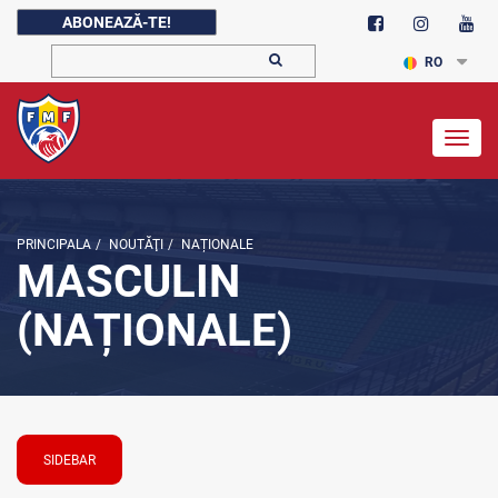
ABONEAZĂ-TE!
RO
Togg
navig
PRINCIPALA
/
NOUTĂŢI
/
NAȚIONALE
MASCULIN
(NAȚIONALE)
SIDEBAR