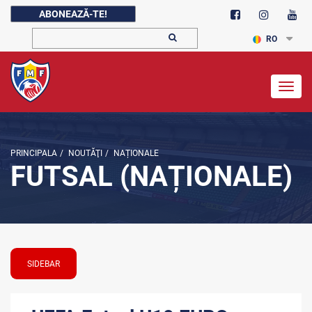
ABONEAZĂ-TE!
RO
Togg
navig
PRINCIPALA
/
NOUTĂŢI
/
NAȚIONALE
FUTSAL (NAȚIONALE)
SIDEBAR