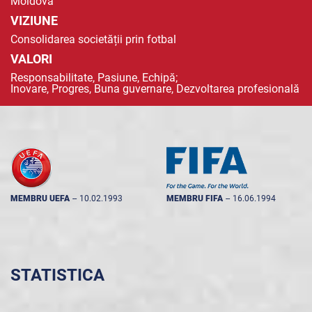
Moldova
VIZIUNE
Consolidarea societății prin fotbal
VALORI
Responsabilitate, Pasiune, Echipă;
Inovare, Progres, Buna guvernare, Dezvoltarea profesională
MEMBRU UEFA
--
10.02.1993
MEMBRU FIFA
--
16.06.1994
STATISTICA