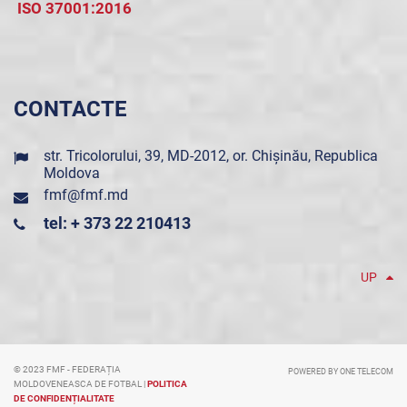
ISO 37001:2016
CONTACTE
str. Tricolorului, 39, MD-2012, or. Chișinău, Republica
Moldova
fmf@fmf.md
tel: + 373 22 210413
UP
© 2023 FMF - FEDERAȚIA
POWERED BY ONE TELECOM
MOLDOVENEASCA DE FOTBAL |
POLITICA
DE CONFIDENȚIALITATE