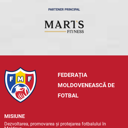
PARTENER PRINCIPAL
FEDERAȚIA
MOLDOVENEASCĂ DE
FOTBAL
MISIUNE
Dezvoltarea, promovarea și protejarea fotbalului în