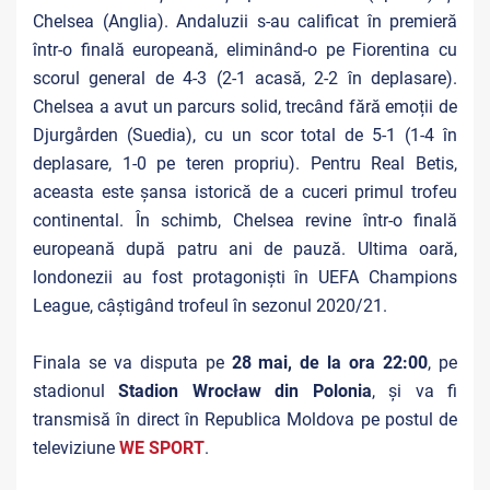
Chelsea (Anglia). Andaluzii s-au calificat în premieră
într-o finală europeană, eliminând-o pe Fiorentina cu
scorul general de 4-3 (2-1 acasă, 2-2 în deplasare).
Chelsea a avut un parcurs solid, trecând fără emoții de
Djurgården (Suedia), cu un scor total de 5-1 (1-4 în
deplasare, 1-0 pe teren propriu). Pentru Real Betis,
aceasta este șansa istorică de a cuceri primul trofeu
continental. În schimb, Chelsea revine într-o finală
europeană după patru ani de pauză. Ultima oară,
londonezii au fost protagoniști în UEFA Champions
League, câștigând trofeul în sezonul 2020/21.
Finala se va disputa pe
28 mai, de la ora 22:00
, pe
stadionul
Stadion Wrocław din Polonia
, și va fi
transmisă în direct în Republica Moldova pe postul de
televiziune
WE SPORT
.