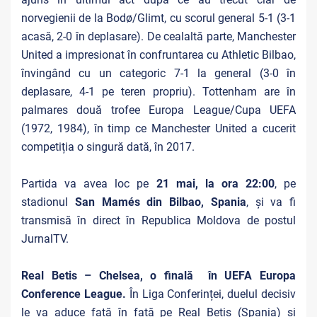
norvegienii de la Bodø/Glimt, cu scorul general 5-1 (3-1
acasă, 2-0 în deplasare). De cealaltă parte, Manchester
United a impresionat în confruntarea cu Athletic Bilbao,
învingând cu un categoric 7-1 la general (3-0 în
deplasare, 4-1 pe teren propriu). Tottenham are în
palmares două trofee Europa League/Cupa UEFA
(1972, 1984), în timp ce Manchester United a cucerit
competiția o singură dată, în 2017.
Partida va avea loc pe
21 mai, la ora 22:00
, pe
stadionul
San Mamés din Bilbao, Spania
, și va fi
transmisă în direct în Republica Moldova de postul
JurnalTV.
Real Betis – Chelsea, o finală în UEFA Europa
Conference League.
În Liga Conferinței, duelul decisiv
le va aduce față în față pe Real Betis (Spania) și