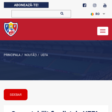
ABONEAZĂ-TE!
RO
Togg
navig
PRINCIPALA
/
NOUTĂŢI
/
UEFA
SIDEBAR