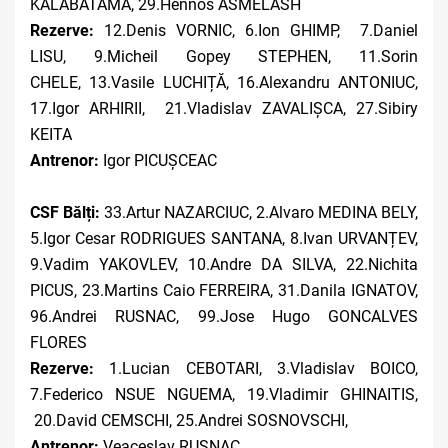
KALABATAMA, 29.Hennos ASMELASH
Rezerve:
12.Denis VORNIC, 6.Ion GHIMP, 7.Daniel
LISU, 9.Micheil Gopey STEPHEN, 11.Sorin
CHELE, 13.Vasile LUCHIȚĂ, 16.Alexandru ANTONIUC,
17.Igor ARHIRII, 21.Vladislav ZAVALIȘCA, 27.Sibiry
KEITA
Antrenor:
Igor PICUȘCEAC
CSF Bălți:
33.Artur NAZARCIUC, 2.Alvaro MEDINA BELY,
5.Igor Cesar RODRIGUES SANTANA, 8.Ivan URVANȚEV,
9.Vadim YAKOVLEV, 10.Andre DA SILVA, 22.Nichita
PICUS, 23.Martins Caio FERREIRA, 31.Danila IGNATOV,
96.Andrei RUSNAC, 99.Jose Hugo GONCALVES
FLORES
Rezerve:
1.Lucian CEBOTARI, 3.Vladislav BOICO,
7.Federico NSUE NGUEMA, 19.Vladimir GHINAITIS,
20.David CEMSCHI, 25.Andrei SOSNOVSCHI,
Antrenor:
Veaceslav RUSNAC