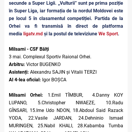
secunde a Super Ligii. „Vulturii” sunt pe prima poziție
în Super Liga, iar formația de la nordul Moldovei este
pe locul 5 în clasamentul competiției. Partida de la
Orhei va fi transmisă în direct de platforma
media
ligatv.md
și la postul de televiziune
We Sport
.
Milsami - CSF Bălți
3 mai.
Complexul Sportiv Raional Orhei.
Arbitru:
Victor BUGENKO
Asistenți:
Alexandru SAJIN și Vitalii TERZI
Al 4-lea oficial:
Igor BOȘCA
Milsami Orhei:
1.Emil TÎMBUR, 4.Danny KOY
LUPANO, 5.Christopher NWAEZE, 10.Radu
GÎNSARI, 15.Ime Udo NDON, 18.Abdoul Said Razack
YODA, 22.Vasile JARDAN, 24.Dehninio Ismael
MURINGEN, 25.Nabil KHALI, 28.Kabamba Tumba