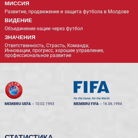
МИССИЯ
Развитие, продвижение и защита футбола в Молдове
ВИДЕНИЕ
Объединение нации через футбол
ЗНАЧЕНИЯ
Ответственность, Страсть, Команда;
Инновации, прогресс, хорошее управление,
профессиональное развитие
MEMBRU UEFA
--
10.02.1993
MEMBRU FIFA
--
16.06.1994
СТАТИСТИКА