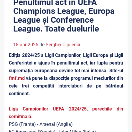
Penultimul act în UEFA
Champions League, Europa
League și Conference
League. Toate duelurile
18 apr 2025
de
Serghei Cipilencu
Ediția 2024/25 a Ligii Campionilor, Ligii Europa și Ligii
Conferinței a ajuns în penultimul act, iar lupta pentru
supremația europeană devine tot mai intensă. Site-ul
fmf.md
vă pune la dispoziție programul meciurilor din
cele trei competiții intercluburi de pe bătrânul
continent.
Liga Campionilor UEFA 2024/25, perechile din
semifinală:
PSG (Franța) - Arsenal (Anglia)
FC Barcelona (Spania) - Inter Milan (Italia)