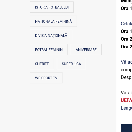
Manșa
ISTORIA FOTBALULUI
Ora 
NAȚIONALA FEMININĂ
Celal
Ora 
DIVIZIA NAȚIONALĂ
Ora 
Ora 
FOTBAL FEMININ
ANIVERSARE
Vă ad
SHERIFF
SUPER LIGA
compe
Despr
WE SPORT TV
Vă a
UEFA
Leagu