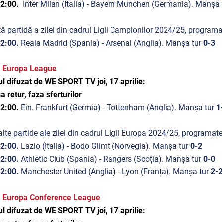
22:00.
Inter Milan (Italia) - Bayern Munchen (Germania). Manșa 
tă partidă a zilei din cadrul Ligii Campionilor 2024/25, programat
22:00.
Reala Madrid (Spania) - Arsenal (Anglia). Manșa tur
0-3
 Europa League
l difuzat de WE SPORT TV joi, 17 aprilie:
 retur, faza sferturilor
22:00.
Ein. Frankfurt (Germia) - Tottenham (Anglia). Manșa tur
1
alte partide ale zilei din cadrul Ligii Europa 2024/25, programate
2:00.
Lazio (Italia) - Bodo Glimt (Norvegia). Manșa tur
0-2
22:00.
Athletic Club (Spania) - Rangers (Scoția). Manșa tur
0-0
22:00.
Manchester United (Anglia) - Lyon (Franța). Manșa tur
2-
 Europa Conference League
l difuzat de WE SPORT TV joi, 17 aprilie: