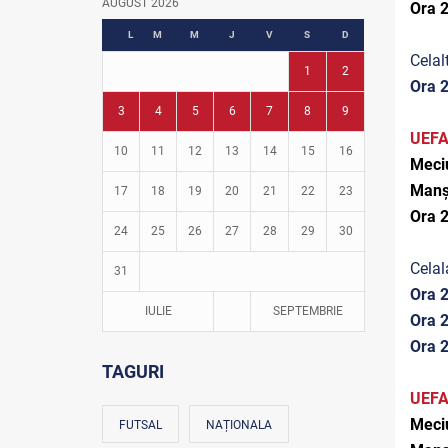
AUGUST 2026
Ora 
Fotbal în grădinițe
L
M
M
J
V
S
D
Celal
1
2
Ora 
3
4
5
6
7
8
9
UEFA
10
11
12
13
14
15
16
Meciu
Manșa
17
18
19
20
21
22
23
Ora 
24
25
26
27
28
29
30
Celal
31
Ora 2
IULIE
SEPTEMBRIE
Ora 
Ora 
TAGURI
UEFA
Meciu
FUTSAL
NAȚIONALA