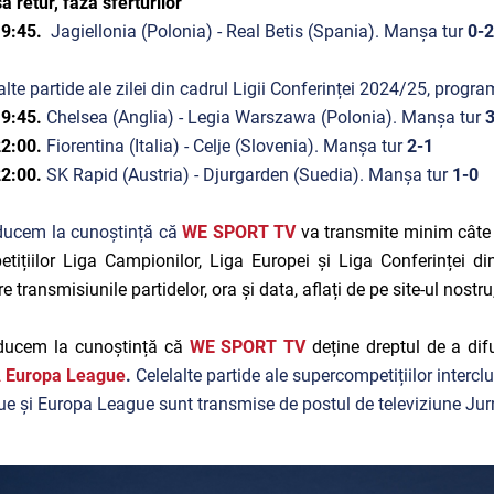
 retur, faza sferturilor
19:45.
Jagiellonia (Polonia) - Real Betis (Spania). Manșa tur
0-2
alte partide ale zilei din cadrul Ligii Conferinței 2024/25, progra
19:45.
Chelsea (Anglia) - Legia Warszawa (Polonia). Manșa tur
3
22:00.
Fiorentina (Italia) - Celje (Slovenia). Manșa tur
2-1
22:00.
SK Rapid (Austria) - Djurgarden (Suedia). Manșa tur
1-0
ucem la cunoștință că
WE SPORT TV
va transmite minim câte 
tițiilor Liga Campionilor, Liga Europei și Liga Conferinței 
e transmisiunile partidelor, ora și data, aflați de pe site-ul nostru
ducem la cunoștință că
WE SPORT TV
deține dreptul de a dif
 Europa League
.
Celelalte partide ale supercompetițiilor inter
e și Europa League sunt transmise de postul de televiziune Jur