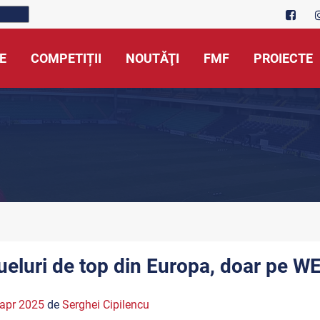
E
COMPETIȚII
NOUTĂŢI
FMF
PROIECTE
ueluri de top din Europa, doar pe 
apr 2025
de
Serghei Cipilencu