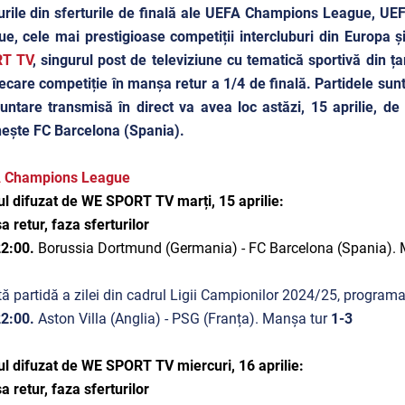
urile din sferturile de finală ale UEFA Champions League, U
e, cele mai prestigioase competiții intercluburi din Europa ș
T TV
, singurul post de televiziune cu tematică sportivă din ț
iecare competiție în manșa retur a 1/4 de finală. Partidele sun
untare transmisă în direct va avea loc astăzi, 15 aprilie, 
nește FC Barcelona (Spania).
 Champions League
l difuzat de WE SPORT TV marți, 15 aprilie:
 retur, faza sferturilor
22:00.
Borussia Dortmund (Germania) - FC Barcelona (Spania).
tă partidă a zilei din cadrul Ligii Campionilor 2024/25, programat
22:00.
Aston Villa (Anglia) - PSG (Franța). Manșa tur
1-3
l difuzat de WE SPORT TV miercuri, 16 aprilie:
 retur, faza sferturilor