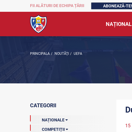
FII ALĂTURI DE ECHIPA ȚĂRII
ABONEAZĂ-TE!
NAȚIONAL
PRINCIPALA
/
NOUTĂŢI
/
UEFA
CATEGORII
D
NAȚIONALE
15 
COMPETIȚII