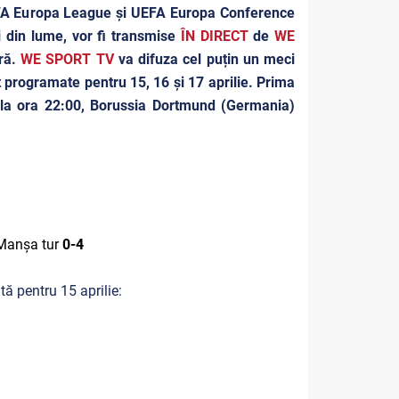
EFA Europa League și UEFA Europa Conference
i din lume, vor fi transmise
ÎN DIRECT
de
WE
ară.
WE SPORT TV
va difuza cel puțin un meci
t programate pentru 15, 16 și 17 aprilie. Prima
de la ora 22:00, Borussia Dortmund (Germania)
 Manșa tur
0-4
ă pentru 15 aprilie: