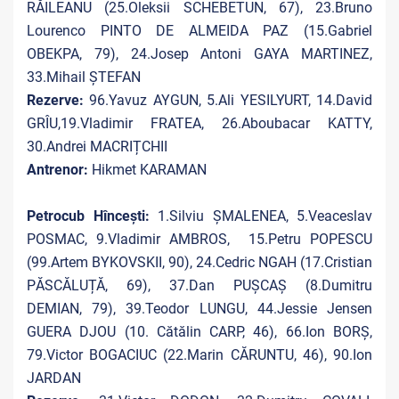
RĂILEANU (25.Oleksii SCHEBETUN, 67), 23.Bruno
Lourenco PINTO DE ALMEIDA PAZ (15.Gabriel
OBEKPA, 79), 24.Josep Antoni GAYA MARTINEZ,
33.Mihail ȘTEFAN
Rezerve:
96.Yavuz AYGUN, 5.Ali YESILYURT, 14.David
GRÎU,19.Vladimir FRATEA, 26.Aboubacar KATTY,
30.Andrei MACRIȚCHII
Antrenor:
Hikmet KARAMAN
Petrocub Hîncești:
1.Silviu ȘMALENEA, 5.Veaceslav
POSMAC, 9.Vladimir AMBROS,
15.Petru POPESCU
(99.Artem BYKOVSKII, 90), 24.Cedric NGAH (17.Cristian
PĂSCĂLUȚĂ, 69), 37.Dan PUȘCAȘ (8.Dumitru
DEMIAN, 79), 39.Teodor LUNGU, 44.Jessie Jensen
GUERA DJOU (10. Cătălin CARP, 46), 66.Ion BORȘ,
79.Victor BOGACIUC (22.Marin CĂRUNTU, 46), 90.Ion
JARDAN