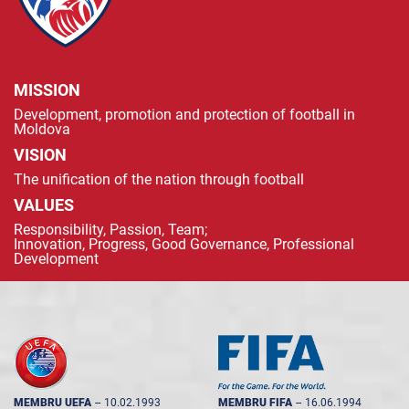
MISSION
Development, promotion and protection of football in
Moldova
VISION
The unification of the nation through football
VALUES
Responsibility, Passion, Team;
Innovation, Progress, Good Governance, Professional
Development
MEMBRU UEFA
--
10.02.1993
MEMBRU FIFA
--
16.06.1994