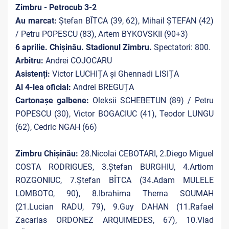
Zimbru - Petrocub 3-2
Au marcat:
Ștefan BÎTCA (39, 62), Mihail ȘTEFAN (42)
/ Petru POPESCU (83), Artem BYKOVSKII (90+3)
6 aprilie. Chișinău. Stadionul Zimbru.
Spectatori: 800.
Arbitru:
Andrei COJOCARU
Asistenți:
Victor LUCHIȚA și Ghennadi LISIȚA
Al 4-lea oficial:
Andrei BREGUȚA
Cartonașe galbene:
Oleksii SCHEBETUN (89) / Petru
POPESCU (30), Victor BOGACIUC (41), Teodor LUNGU
(62), Cedric NGAH (66)
Zimbru Chișinău:
28.Nicolai CEBOTARI, 2.Diego Miguel
COSTA RODRIGUES, 3.Ștefan BURGHIU, 4.Artiom
ROZGONIUC, 7.Ștefan BÎTCA (34.Adam MULELE
LOMBOTO, 90), 8.Ibrahima Therna SOUMAH
(21.Lucian RADU, 79), 9.Guy DAHAN (11.Rafael
Zacarias ORDONEZ ARQUIMEDES, 67), 10.Vlad