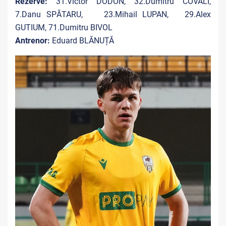
Rezerve:
31.Victor DODON, 32.Dumitru COVALI,
7.Danu SPĂTARU, 23.Mihail LUPAN, 29.Alex
GUTIUM, 71.Dumitru BIVOL
Antrenor:
Eduard BLĂNUȚĂ