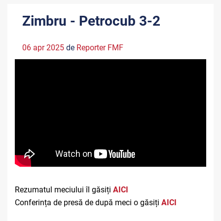
Zimbru - Petrocub 3-2
06 apr 2025
de
Reporter FMF
Rezumatul meciului îl găsiți
AICI
Conferința de presă de după meci o găsiți
AICI