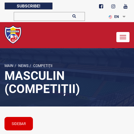
SUBSCRIBE!
EN
Togg
navig
MAIN
/
NEWS
/
COMPETIȚII
MASCULIN
(COMPETIȚII)
SIDEBAR