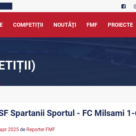
E
COMPETIȚII
NOUTĂŢI
FMF
PROIECTE
TIȚII)
SF Spartanii Sportul - FC Milsami 1-
apr 2025
de
Reporter FMF