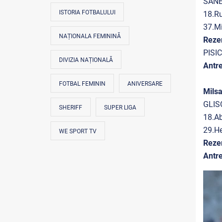
SANE
ISTORIA FOTBALULUI
18.R
37.M
NAȚIONALA FEMININĂ
Reze
PISI
DIVIZIA NAȚIONALĂ
Antr
FOTBAL FEMININ
ANIVERSARE
Mils
GLISO
SHERIFF
SUPER LIGA
18.A
29.H
WE SPORT TV
Reze
Antre