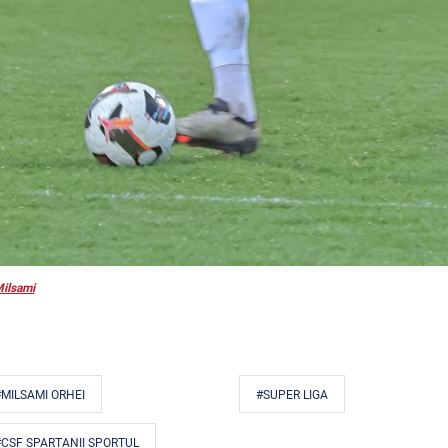
ilsami
MILSAMI ORHEI
#SUPER LIGA
#CSF SPARTANII SPORTUL