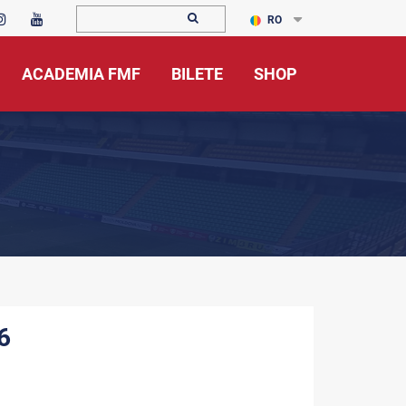
RO
ACADEMIA FMF
BILETE
SHOP
6