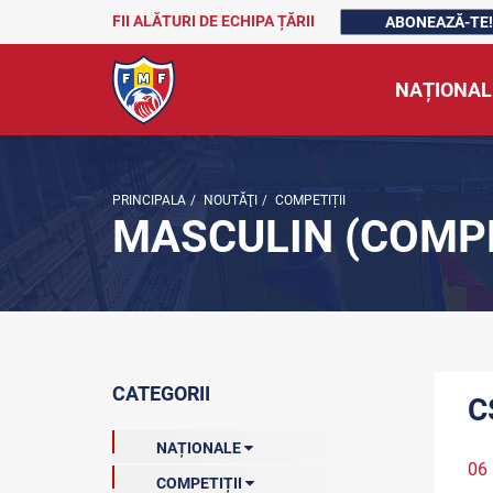
FII ALĂTURI DE ECHIPA ȚĂRII
ABONEAZĂ-TE!
NAȚIONAL
PRINCIPALA
/
NOUTĂŢI
/
COMPETIȚII
MASCULIN (COMPE
CATEGORII
C
NAȚIONALE
06 
COMPETIȚII