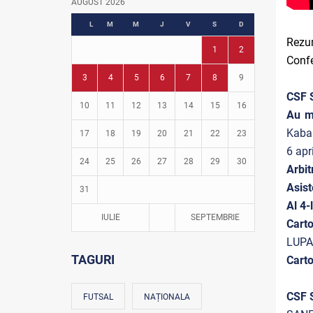
AUGUST 2026
Fotbal în grădinițe
L
M
M
J
V
S
D
Rezum
1
2
Confe
3
4
5
6
7
8
9
CSF S
10
11
12
13
14
15
16
Au m
Kaba
17
18
19
20
21
22
23
6 apr
24
25
26
27
28
29
30
Arbit
Asist
31
Al 4-
IULIE
SEPTEMBRIE
Cart
LUPA
TAGURI
Cart
CSF S
FUTSAL
NAȚIONALA