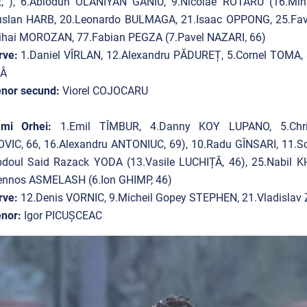
, ), 6.Abiodun OLANIYAN GANIU, 9.Nicolae ROTARU (16.Miha
uslan HARB, 20.Leonardo BULMAGA, 21.Isaac OPPONG, 25.Favo
ihai MOROZAN, 77.Fabian PEGZA (7.Pavel NAZARI, 66)
rve:
1.Daniel VÎRLAN, 12.Alexandru PĂDUREȚ, 5.Cornel TOMA, 
CÂ
enor secund:
Viorel COJOCARU
ami Orhei:
1.Emil TÎMBUR, 4.Danny KOY LUPANO, 5.Chris
VIC, 66, 16.Alexandru ANTONIUC, 69), 10.Radu GÎNSARI, 11.So
bdoul Said Razack YODA (13.Vasile LUCHIȚĂ, 46), 25.Nabil K
ennos ASMELASH (6.Ion GHIMP, 46)
rve:
12.Denis VORNIC, 9.Micheil Gopey STEPHEN, 21.Vladislav
nor:
Igor PICUȘCEAC