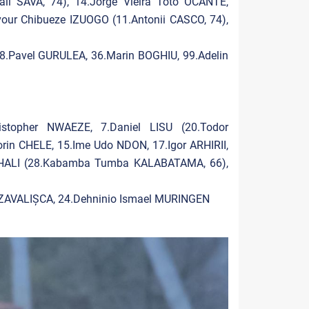
il SAVA, 74), 14.Jorge Vieira Toto OCANTE,
ur Chibueze IZUOGO (11.Antonii CASCO, 74),
8.Pavel GURULEA, 36.Marin BOGHIU, 99.Adelin
topher NWAEZE, 7.Daniel LISU (20.Todor
rin CHELE, 15.Ime Udo NDON, 17.Igor ARHIRII,
HALI (
28.Kabamba Tumba KALABATAMA, 66
),
 ZAVALIȘCA
, 24.Dehninio Ismael MURINGEN