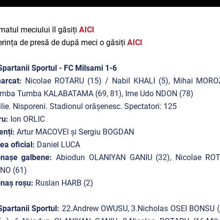
atul meciului îl găsiți
AICI
rința de presă de după meci o găsiți
AICI
partanii Sportul - FC Milsami 1-6
arcat:
Nicolae ROTARU (15) / Nabil KHALI (5), Mihai MOROZ
mba Tumba KALABATAMA (69, 81), Ime Udo NDON (78)
ilie. Nisporeni. Stadionul orășenesc. Spectatori: 125
ru:
Ion ORLIC
enți:
Artur MACOVEI și Sergiu BOGDAN
lea oficial:
Daniel LUCA
onașe galbene:
Abiodun OLANIYAN GANIU (32), Nicolae RO
NO (61)
onaș roșu:
Ruslan HARB (2)
partanii Sportul:
22.Andrew OWUSU, 3.Nicholas OSEI BONSU 