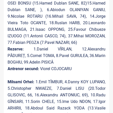
OSEI BONSU (15.Hamed Dublan SANE, 82)15.Hamed
Dublan SANE, ), 6.Abiodun OLANIYAN GANIU,
9.Nicolae ROTARU (16.Mihail SAVA, 74), 14.Jorge
Vieira Toto OCANTE, 18.Ruslan HARB, 20.Leonardo
BULMAGA, 21.Isaac OPPONG, 25.Favour Chibueze
IZUOGO (11.Antonii CASCO, 74), 37.Mihai MOROZAN,
77.Fabian PEGZA (7.Pavel NAZARI, 66)
Rezerve:
1.Daniel VÎRLAN, 12.Alexandru
PĂDUREȚ, 5.Cornel TOMA, 8.Pavel GURULEA, 36.Marin
BOGHIU, 99.Adelin PISICÂ
Antrenor secund:
Viorel COJOCARU
Milsami Orhei:
1.Emil TÎMBUR, 4.Danny KOY LUPANO,
5.Christopher NWAEZE, 7.Daniel LISU (20.Todor
GLISOVIC, 66, 16.Alexandru ANTONIUC, 69), 10.Radu
GÎNSARI, 11.Sorin CHELE, 15.Ime Udo NDON, 17.Igor
ARHIRII, 18.Abdoul Said Razack YODA (13.Vasile