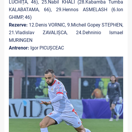
LUCHIȚĂ, 46), 25.Nabil KHALI (
28.Kabamba Tumba
KALABATAMA, 66
), 29.Hennos ASMELASH (6.Ion
GHIMP, 46)
Rezerve:
12.Denis VORNIC, 9.Micheil Gopey STEPHEN,
21.Vladislav ZAVALIȘCA
, 24.Dehninio Ismael
MURINGEN
Antrenor:
Igor PICUȘCEAC