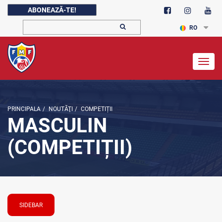
ABONEAZĂ-TE!
RO
Togg
navig
PRINCIPALA
/
NOUTĂŢI
/
COMPETIȚII
MASCULIN
(COMPETIȚII)
SIDEBAR