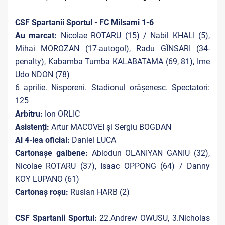
CSF Spartanii Sportul - FC Milsami 1-6
Au marcat:
Nicolae ROTARU (15) / Nabil KHALI (5),
Mihai MOROZAN (17-autogol), Radu GÎNSARI (34-
penalty), Kabamba Tumba KALABATAMA (69, 81), Ime
Udo NDON (78)
6 aprilie. Nisporeni. Stadionul orășenesc. Spectatori:
125
Arbitru:
Ion ORLIC
Asistenți:
Artur MACOVEI și Sergiu BOGDAN
Al 4-lea oficial:
Daniel LUCA
Cartonașe galbene:
Abiodun OLANIYAN GANIU (32),
Nicolae ROTARU (37), Isaac OPPONG (64) / Danny
KOY LUPANO (61)
Cartonaș roșu:
Ruslan HARB (2)
CSF Spartanii Sportul:
22.Andrew OWUSU, 3.Nicholas