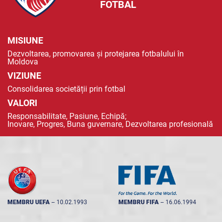
FOTBAL
MISIUNE
Dezvoltarea, promovarea și protejarea fotbalului în
Moldova
VIZIUNE
Consolidarea societății prin fotbal
VALORI
Responsabilitate, Pasiune, Echipă;
Inovare, Progres, Buna guvernare, Dezvoltarea profesională
MEMBRU UEFA
--
10.02.1993
MEMBRU FIFA
--
16.06.1994