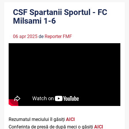
CSF Spartanii Sportul - FC
Milsami 1-6
06 apr 2025
de
Reporter FMF
Rezumatul meciului îl găsiți
AICI
Conferința de presă de după meci o găsiți
AICI