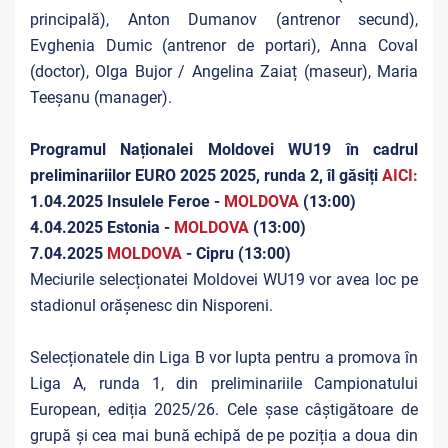
principală), Anton Dumanov (antrenor secund),
Evghenia Dumic (antrenor de portari), Anna Coval
(doctor), Olga Bujor / Angelina Zaiaț (maseur), Maria
Teeșanu (manager).
Programul Naționalei Moldovei WU19 în cadrul
preliminariilor EURO 2025 2025, runda 2, îl găsiți
AICI:
1.04.2025 Insulele Feroe -
MOLDOVA
(13:00)
4.04.2025 Estonia -
MOLDOVA
(13:00)
7.04.2025
MOLDOVA
- Cipru (13:00)
Meciurile selecționatei Moldovei WU19 vor avea loc pe
stadionul orășenesc din Nisporeni.
Selecționatele din Liga B vor lupta pentru a promova în
Liga A, runda 1, din preliminariile Campionatului
European, ediția 2025/26. Cele șase câștigătoare de
grupă și cea mai bună echipă de pe poziția a doua din