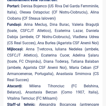
Portari:
Denisa Bojenco (US Riva Del Garda Femminile,
Italia), Olesea Ostapciuc (CF Nistru-Ciobruciu), Alina
Ciobanu (CF Steaua Ialoveni)
Fundași:
Arina Mecluș, Dina Burac, Valeria Braguță
(toate, CSFCJT Atletico), Ecaterina Lazar, Daniela
Dabija (ambele, CF Nistru-Ciobruciu), Vladlena Udrea
(CS Real Succes), Ana Burlea (Agarista CSF Anenii Noi)
Mijlocași:
Anna Țvetcova, Iuliana Nedelea (ambele,
CSFCJT Atletico), Ecaterina Cucer, Adelina Șalaru
(toate, FC Chișinău), Diana Toderaș, Tatiana Balaban
(ambele, Agarista CSF Anenii Noi), Maria Ceban (CF
Armancenense, Portugalia), Anastasia Smirnova (CS
Real Succes)
Atacanți:
Milena Tihonciuc (FC Belshina,
Belarus), Anastasia Berzan (Como 1907, Italia),
Vitalina Temciuc (FC Milsami)
Staff-ul tehnic:
Alexandra Bocancea (antrenoare