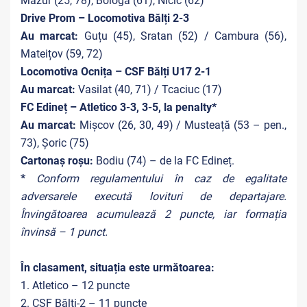
Mazur (25, 78), Bologa (61), Nicic (62)
Drive Prom – Locomotiva Bălți 2-3
Au marcat:
Guțu (45), Sratan (52) / Cambura (56),
Mateițov (59, 72)
Locomotiva Ocnița – CSF Bălți U17 2-1
Au marcat:
Vasilat (40, 71) / Tcaciuc (17)
FC Edineț – Atletico 3-3, 3-5, la penalty*
Au marcat:
Mișcov (26, 30, 49) / Musteață (53 – pen.,
73), Șoric (75)
Cartonaș roșu:
Bodiu (74) – de la FC Edineț.
*
Conform regulamentului în caz de egalitate
adversarele execută lovituri de departajare.
Învingătoarea acumulează 2 puncte, iar formația
învinsă – 1 punct.
În clasament, situația este următoarea:
1. Atletico – 12 puncte
2. CSF Bălți-2 – 11 puncte