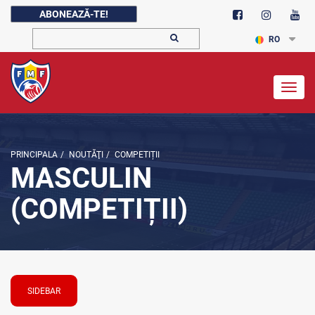
ABONEAZĂ-TE!
RO
Togg
navig
PRINCIPALA
/
NOUTĂŢI
/
COMPETIȚII
MASCULIN
(COMPETIȚII)
SIDEBAR