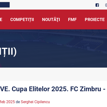
E
COMPETIȚII
NOUTĂŢI
FMF
PROIECTE
ȚII)
IVE. Cupa Elitelor 2025. FC Zimbru
feb 2025
de
Serghei Cipilencu