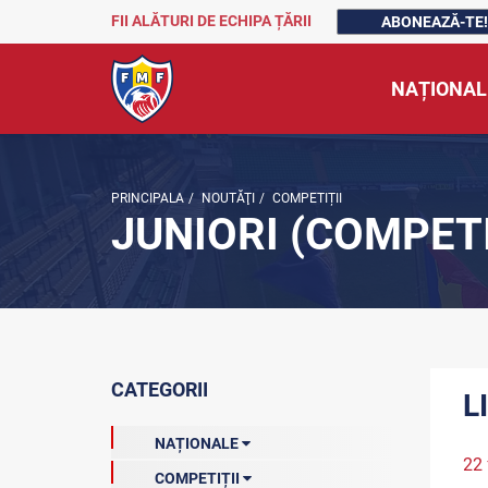
FII ALĂTURI DE ECHIPA ȚĂRII
ABONEAZĂ-TE!
NAȚIONAL
PRINCIPALA
/
NOUTĂŢI
/
COMPETIȚII
JUNIORI (COMPETI
CATEGORII
L
NAȚIONALE
22 
COMPETIȚII