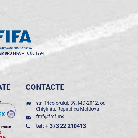
EMBRU FIFA
--
16.06.1994
ATE
CONTACTE
str. Tricolorului, 39, MD-2012, or.
Chișinău, Republica Moldova
fmf@fmf.md
tel: + 373 22 210413
5
016