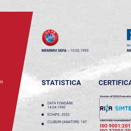
MEMBRU UEFA
--
10.02.1993
M
STATISTICA
CERTIFIC
în
DATA FONDĂRII:
14.04.1990
ECHIPE: 2053
CLUBURI (AMATORI): 147
ISO 9001:201
ISO 37001:2