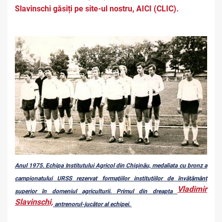
Slavinschi găsiți pe site-ul nostru, AICI (CLIC).
Anul 1975. Echipa Institutului Agricol din Chişinău, medaliata cu bronz a
campionatului URSS rezervat formaţiilor instituţiilor de învăţământ
Vladimir
superior în domeniul agriculturii. Primul din dreapta
Slavinschi,
antrenorul-jucător al echipei.