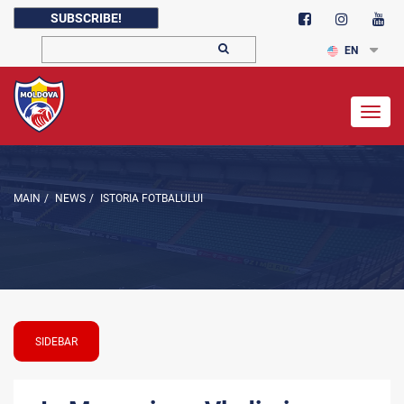
SUBSCRIBE!
EN
Togg
navig
MAIN
/
NEWS
/
ISTORIA FOTBALULUI
SIDEBAR