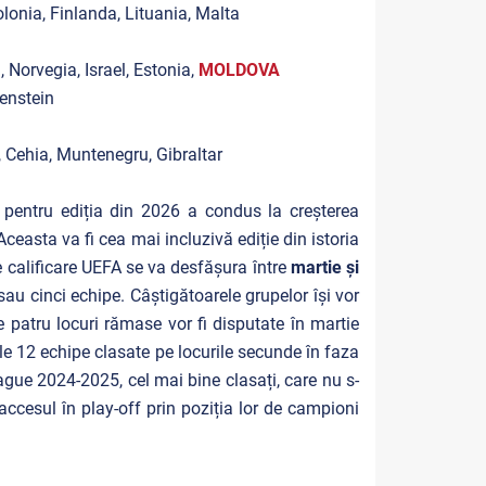
lonia, Finlanda, Lituania, Malta
 Norvegia, Israel, Estonia,
MOLDOVA
enstein
, Cehia, Muntenegru, Gibraltar
pentru ediția din 2026 a condus la creșterea
ceasta va fi cea mai incluzivă ediție din istoria
 calificare UEFA se va desfășura între
martie și
au cinci echipe. Câștigătoarele grupelor își vor
 patru locuri rămase vor fi disputate în martie
le 12 echipe clasate pe locurile secunde în faza
ague 2024-2025, cel mai bine clasați, care nu s-
accesul în play-off prin poziția lor de campioni