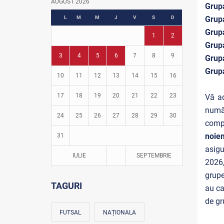
AUGUST 2026
Grup
Fotbal în grădinițe
L
M
M
J
V
S
D
Grup
Grup
1
2
Grup
3
4
5
6
7
8
9
Grup
Grup
10
11
12
13
14
15
16
17
18
19
20
21
22
23
Vă ad
număr
24
25
26
27
28
29
30
compe
noie
31
asigu
IULIE
SEPTEMBRIE
2026,
grupe
TAGURI
au ca
de gr
FUTSAL
NAȚIONALA