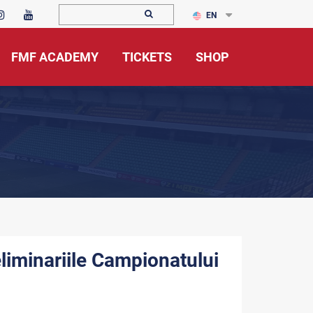
EN
FMF ACADEMY
TICKETS
SHOP
eliminariile Campionatului