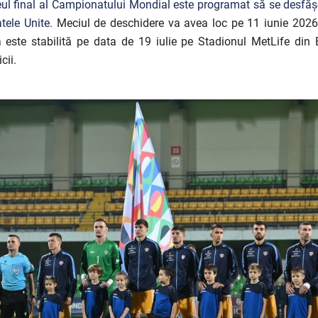
ul final al Campionatului Mondial este programat să se desfășoa
atele Unite
.
Meciul de deschidere va avea loc pe 11 iunie 2026,
a este stabilită pe data de 19 iulie pe Stadionul MetLife din 
cii.