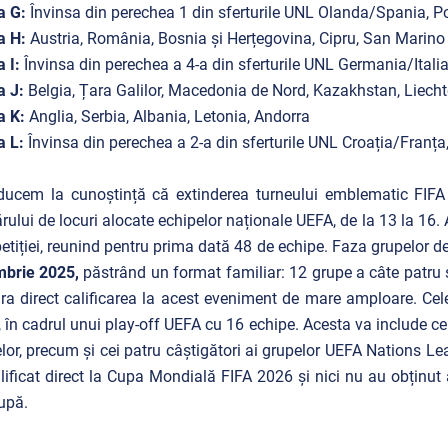
a G:
Învinsa din perechea 1 din sferturile UNL Olanda/Spania, Po
a H:
Austria, România, Bosnia și Herțegovina, Cipru, San Marino
a I:
Învinsa din perechea a 4-a din sferturile UNL Germania/Italia,
a J:
Belgia, Țara Galilor, Macedonia de Nord, Kazakhstan,
Liecht
a K:
Anglia, Serbia, Albania, Letonia, Andorra
a L:
Învinsa din perechea a 2-a din sferturile UNL Croația/Franța
ucem la cunoștință că extinderea turneului emblematic FIFA 
ului de locuri alocate echipelor naționale UEFA, de la 13 la 16. A
tiției, reunind pentru prima dată 48 de echipe. Faza grupelor de
mbrie 2025,
păstrând un format familiar: 12 grupe a câte patru s
ra direct calificarea la acest eveniment de mare amploare. Cele
 în cadrul unui play-off UEFA cu 16 echipe. Acesta va include ce
lor, precum și cei patru câștigători ai grupelor UEFA Nations Le
lificat direct la Cupa Mondială FIFA 2026 și nici nu au obținut 
upă.