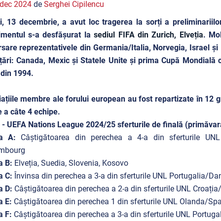
 dec 2024
de
Serghei Cipilencu
i, 13 decembrie, a avut loc tragerea la sorți a preliminarii
imentul s-a desfășurat la
sediul
FIFA din Zurich, Elveția
. Mo
sare reprezentativele din Germania/Italia, Norvegia, Israel și
țări: Canada, Mexic și Statele Unite și prima Cupă Mondială 
 din 1994.
ațiile membre ale forului european au fost repartizate în 12 g
 a câte 4 echipe.
- UEFA Nations League 2024/25 sferturile de finală (primăva
pa A:
Câștigătoarea din perechea a 4-a din sferturile UNL 
mbourg
a B:
Elveția, Suedia, Slovenia, Kosovo
a C:
Învinsa din perechea a 3-a din sferturile UNL Portugalia/Da
a D:
Câștigătoarea din perechea a 2-a din sferturile UNL Croația/
a E:
Câștigătoarea din perechea 1 din sferturile UNL Olanda/Span
a F:
Câștigătoarea din perechea a 3-a din sferturile UNL Portug