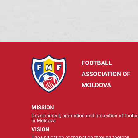
FOOTBALL
ASSOCIATION OF
MOLDOVA
MISSION
Development, promotion and protection of footba
in Moldova
VISION
The unification of the nation through football