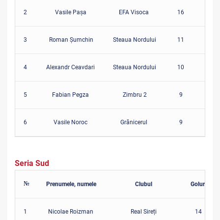
2
Vasile Pașa
EFA Visoca
16
13
3
Roman Șumchin
Steaua Nordului
11
12
4
Alexandr Ceavdari
Steaua Nordului
10
12
5
Fabian Pegza
Zimbru 2
9
8
6
Vasile Noroc
Grănicerul
9
12
Seria Sud
№
Prenumele, numele
Clubul
Goluri
1
Nicolae Roizman
Real Sireți
14