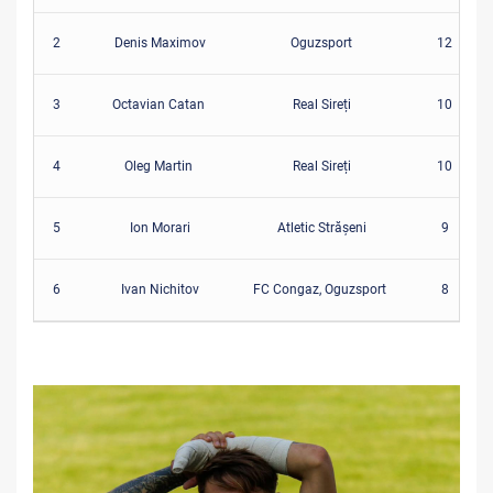
2
Denis Maximov
Oguzsport
12
3
Octavian Catan
Real Sireți
10
4
Oleg Martin
Real Sireți
10
5
Ion Morari
Atletic Strășeni
9
6
Ivan Nichitov
FC Congaz, Oguzsport
8