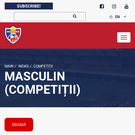
SUBSCRIBE!
EN
Togg
navig
MAIN
/
NEWS
/
COMPETIȚII
MASCULIN
(COMPETIȚII)
SIDEBAR