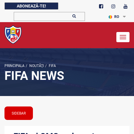
ABONEAZĂ-TE!
RO
Togg
navig
PRINCIPALA
/
NOUTĂŢI
/
FIFA
FIFA NEWS
SIDEBAR