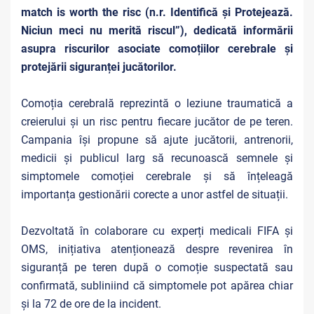
match is worth the risc (n.r. Identifică și Protejează.
Niciun meci nu merită riscul”), dedicată informării
asupra riscurilor asociate comoțiilor cerebrale și
protejării siguranței jucătorilor.
Comoția cerebrală reprezintă o leziune traumatică a
creierului și un risc pentru fiecare jucător de pe teren.
Campania își propune să ajute jucătorii, antrenorii,
medicii și publicul larg să recunoască semnele și
simptomele comoției cerebrale și să înțeleagă
importanța gestionării corecte a unor astfel de situații.
Dezvoltată în colaborare cu experți medicali FIFA și
OMS, inițiativa atenționează despre revenirea în
siguranță pe teren după o comoție suspectată sau
confirmată, subliniind că simptomele pot apărea chiar
și la 72 de ore de la incident.