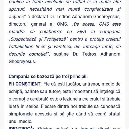
publică la toate nivelurile de fotbal și în multe alte
sporturi, necesitând mai multă conștientizare și
acțiune
,” a declarat Dr. Tedros Adhanom Ghebreyesus,
directorul general al OMS. „
De aceea, OMS este
mândră să colaboreze cu FIFA în campania
„Suspectează și Protejează” pentru a proteja creierul
fotbaliștilor, tineri și vârstnici, din întreaga lume, de
riscurile comoției
.”, susține Dr. Tedros Adhanom
Ghebreyesus.
Campania se bazează pe trei principii:
FII CONȘTIENT
: Fie că ești jucător, antrenor, medic de
echipă, părinte sau tutore, este important să înțelegi că
o comoție cerebrală este o leziune a creierului și trebuie
luată în serios. Fiecare dintre noi trebuie să cunoască
simptomele acesteia și să știe când să ceară sfatul
unui medic.
IDENTIFICĂ:
Oricine suferă un impact direct sau