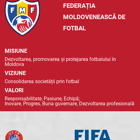
FEDERAȚIA
MOLDOVENEASCĂ DE
FOTBAL
MISIUNE
Dezvoltarea, promovarea și protejarea fotbalului în
Moldova
VIZIUNE
Consolidarea societății prin fotbal
VALORI
Responsabilitate, Pasiune, Echipă;
Inovare, Progres, Buna guvernare, Dezvoltarea profesională