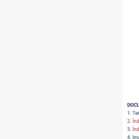
DOC
1. Te
2.
Înd
3.
Înd
4. Im