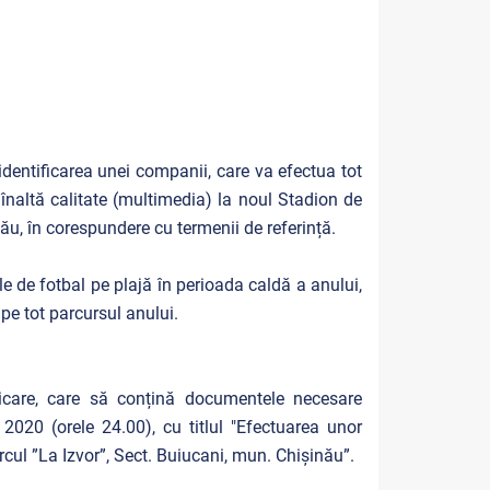
entificarea unei companii, care va efectua tot
înaltă calitate (multimedia) la noul Stadion de
ău, în corespundere cu termenii de referință.
le de fotbal pe plajă în perioada caldă a anului,
 pe tot parcursul anului.
licare, care să conțină documentele necesare
020 (orele 24.00), cu titlul "Efectuarea unor
rcul ”La Izvor”, Sect. Buiucani, mun. Chișinău”.