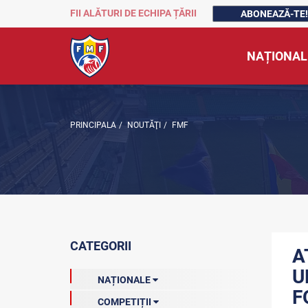
FII ALĂTURI DE ECHIPA ȚĂRII
ABONEAZĂ-TE!
NAȚIONAL
PRINCIPALA
/
NOUTĂŢI
/
FMF
CATEGORII
A
U
NAȚIONALE
F
COMPETIȚII