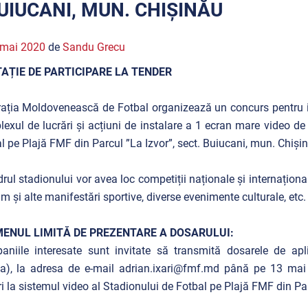
UIUCANI, MUN. CHIȘINĂU
 mai 2020
de
Sandu Grecu
TAȚIE DE PARTICIPARE LA TENDER
ația Moldovenească de Fotbal organizează un concurs pentru id
exul de lucrări și acțiuni de instalare a 1 ecran mare video de 
l pe Plajă FMF din Parcul ”La Izvor”, sect. Buiucani, mun. Chișin
drul stadionului vor avea loc competiții naționale și internaționa
m și alte manifestări sportive, diverse evenimente culturale, etc.
ENUL LIMITĂ DE PREZENTARE A DOSARULUI:
niile interesate sunt invitate să transmită dosarele de ap
ta), la adresa de e-mail adrian.ixari@fmf.md până pe 13 mai 2
ri la sistemul video al Stadionului de Fotbal pe Plajă FMF din Pa