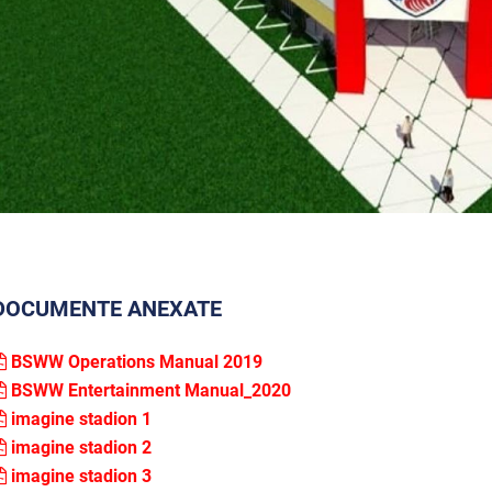
DOCUMENTE ANEXATE
BSWW Operations Manual 2019
BSWW Entertainment Manual_2020
imagine stadion 1
imagine stadion 2
imagine stadion 3