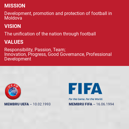
MISSION
Development, promotion and protection of football in
Moldova
VISION
The unification of the nation through football
VALUES
Responsibility, Passion, Team;
Innovation, Progress, Good Governance, Professional
Development
MEMBRU UEFA
--
10.02.1993
MEMBRU FIFA
--
16.06.1994