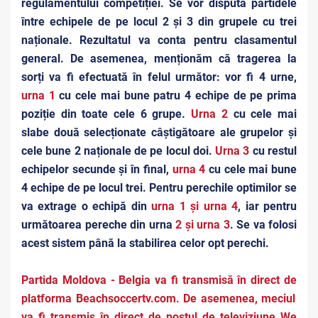
regulamentului competiției. Se vor disputa partidele
între echipele de pe locul 2 și 3 din grupele cu trei
naționale. Rezultatul va conta pentru clasamentul
general. De asemenea, menționăm că tragerea la
sorți va fi efectuată în felul următor: vor fi 4 urne,
urna 1
cu cele mai bune patru 4 echipe de pe prima
poziție din toate cele 6 grupe.
Urna 2
cu cele mai
slabe două selecționate câștigătoare ale grupelor și
cele bune 2 naționale de pe locul doi.
Urna 3
cu restul
echipelor secunde și în final,
urna 4
cu cele mai bune
4 echipe de pe locul trei. Pentru perechile optimilor se
va extrage o echipă din
urna 1 și urna 4
, iar pentru
următoarea pereche din urna
2 și urna 3
. Se va folosi
acest sistem până la stabilirea celor opt perechi.
Partida Moldova - Belgia va fi transmisă în direct de
platforma
Beachsoccertv.com.
De asemenea, meciul
va fi transmis în direct de postul de televiziune We