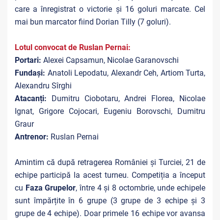
care a înregistrat o victorie și 16 goluri marcate. Cel
mai bun marcator fiind Dorian Tilly (7 goluri).
Lotul convocat de Ruslan Pernai:
Portari:
Alexei Capsamun, Nicolae Garanovschi
Fundași:
Anatoli Lepodatu, Alexandr Ceh, Artiom Turta,
Alexandru Sîrghi
Atacanți:
Dumitru Ciobotaru, Andrei Florea, Nicolae
Ignat, Grigore Cojocari, Eugeniu Borovschi, Dumitru
Graur
Antrenor:
Ruslan Pernai
Amintim că după retragerea României și Turciei, 21 de
echipe participă la acest turneu. Competiția a început
cu
Faza Grupelor
, între 4 și 8 octombrie, unde echipele
sunt împărțite în 6 grupe (3 grupe de 3 echipe și 3
grupe de 4 echipe). Doar primele 16 echipe vor avansa